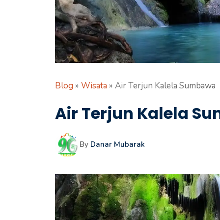
Blog
»
Wisata
»
Air Terjun Kalela Sumbawa
Air Terjun Kalela 
By
Danar Mubarak