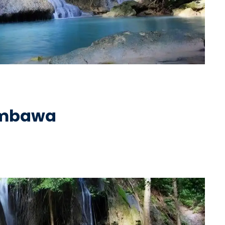
Sumbawa