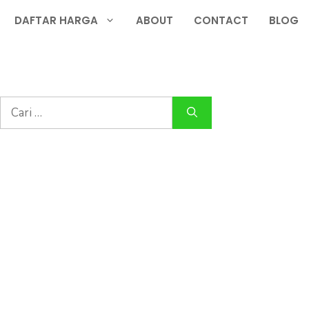
DAFTAR HARGA
ABOUT
CONTACT
BLOG
Cari
untuk: