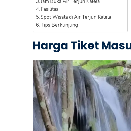
Jam Buka Air Terjun Kalela
Fasilitas
Spot Wisata di Air Terjun Kalela
Tips Berkunjung
Harga Tiket Masu