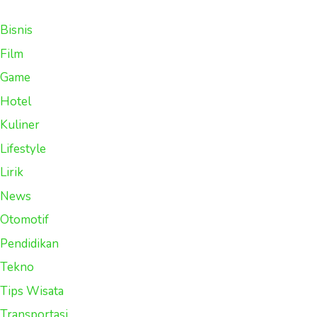
Bisnis
Film
Game
Hotel
Kuliner
Lifestyle
Lirik
News
Otomotif
Pendidikan
Tekno
Tips Wisata
Transportasi