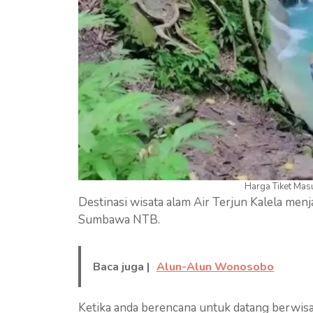
Harga Tiket Mas
Destinasi wisata alam Air Terjun Kalela menj
Sumbawa NTB.
Baca juga |
Alun-Alun Wonosobo
Ketika anda berencana untuk datang berwisat