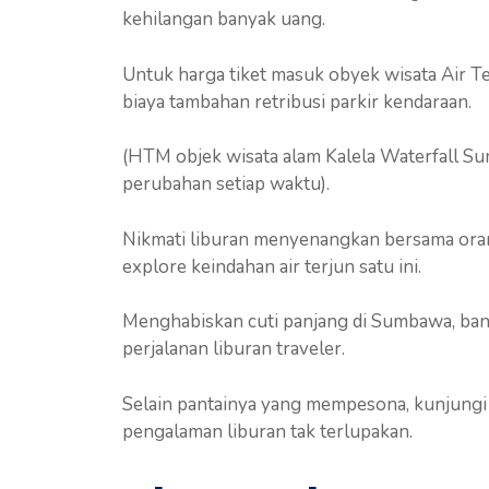
kehilangan banyak uang.
Untuk harga tiket masuk obyek wisata Air Te
biaya tambahan retribusi parkir kendaraan.
(HTM objek wisata alam Kalela Waterfall S
perubahan setiap waktu).
Nikmati liburan menyenangkan bersama ora
explore keindahan air terjun satu ini.
Menghabiskan cuti panjang di Sumbawa, ban
perjalanan liburan traveler.
Selain pantainya yang mempesona, kunjungi 
pengalaman liburan tak terlupakan.