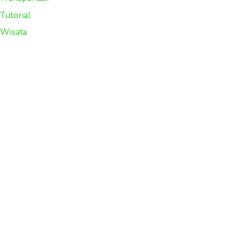
Tutorial
Wisata