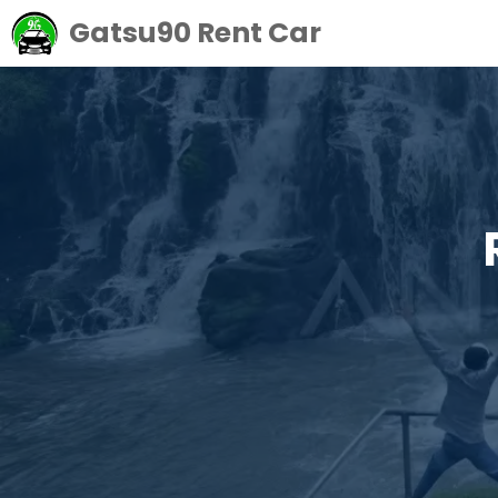
Langsung
Gatsu90 Rent Car
ke
isi