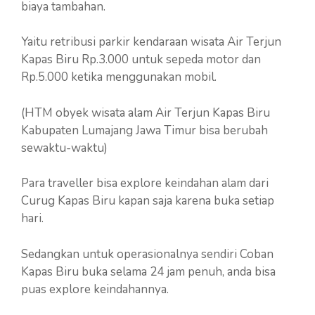
biaya tambahan.
Yaitu retribusi parkir kendaraan wisata Air Terjun
Kapas Biru Rp.3.000 untuk sepeda motor dan
Rp.5.000 ketika menggunakan mobil.
(HTM obyek wisata alam Air Terjun Kapas Biru
Kabupaten Lumajang Jawa Timur bisa berubah
sewaktu-waktu)
Para traveller bisa explore keindahan alam dari
Curug Kapas Biru kapan saja karena buka setiap
hari.
Sedangkan untuk operasionalnya sendiri Coban
Kapas Biru buka selama 24 jam penuh, anda bisa
puas explore keindahannya.