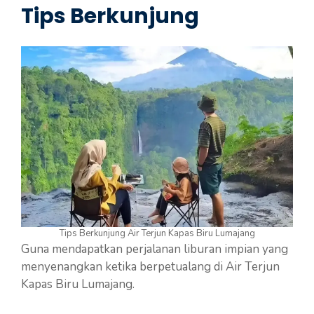
Tips Berkunjung
Tips Berkunjung Air Terjun Kapas Biru Lumajang
Guna mendapatkan perjalanan liburan impian yang
menyenangkan ketika berpetualang di Air Terjun
Kapas Biru Lumajang.