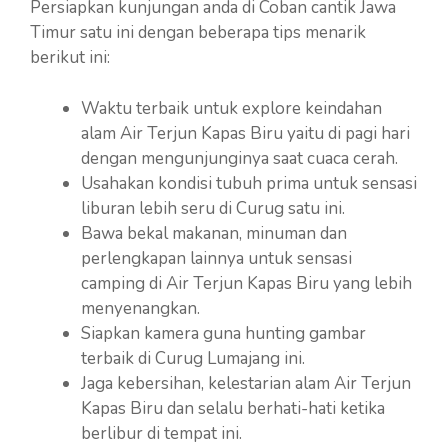
Persiapkan kunjungan anda di Coban cantik Jawa
Timur satu ini dengan beberapa tips menarik
berikut ini:
Waktu terbaik untuk explore keindahan
alam Air Terjun Kapas Biru yaitu di pagi hari
dengan mengunjunginya saat cuaca cerah.
Usahakan kondisi tubuh prima untuk sensasi
liburan lebih seru di Curug satu ini.
Bawa bekal makanan, minuman dan
perlengkapan lainnya untuk sensasi
camping di Air Terjun Kapas Biru yang lebih
menyenangkan.
Siapkan kamera guna hunting gambar
terbaik di Curug Lumajang ini.
Jaga kebersihan, kelestarian alam Air Terjun
Kapas Biru dan selalu berhati-hati ketika
berlibur di tempat ini.