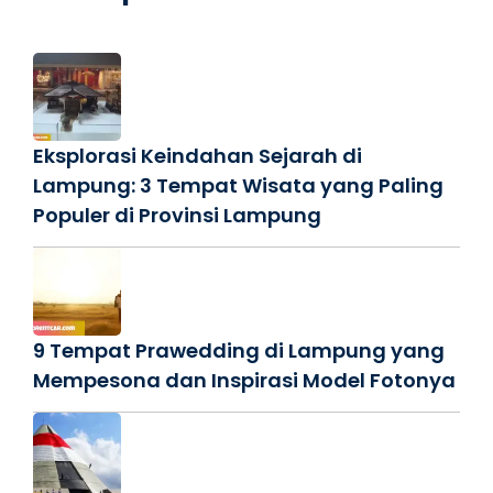
Eksplorasi Keindahan Sejarah di
Lampung: 3 Tempat Wisata yang Paling
Populer di Provinsi Lampung
9 Tempat Prawedding di Lampung yang
Mempesona dan Inspirasi Model Fotonya