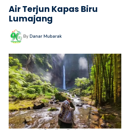
Air Terjun Kapas Biru
Lumajang
By
Danar Mubarak