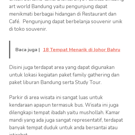
art world Bandung yaitu pengunjung dapat
menikmati berbagai hidangan di Restaurant dan
Café. Pengunjung dapat berbelanja souvenir unik
di toko souvenir.
Baca juga |
18 Tempat Menarik di Johor Bahru
Disini juga terdapat area yang dapat digunakan
untuk lokasi kegiatan paket family gathering dan
paket liburan Bandung serta Study Tour.
Parkir di area wisata ini sangat luas untuk
kendaraan apapun termasuk bus. Wisata ini juga
dilengkapi tempat ibadah yaitu mushollah. Kamar
mandi yang ada juga sangat representatif, terdapat
banyak tempat duduk untuk anda bersantai atau