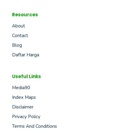
Resources
About
Contact
Blog
Daftar Harga
Useful Links
Media90
Index Maps
Disclaimer
Privacy Policy
Terms And Conditions