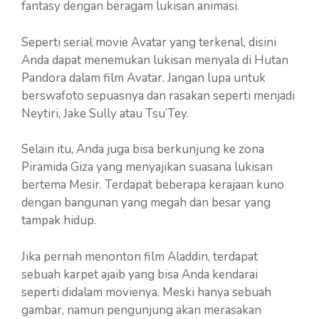
fantasy dengan beragam lukisan animasi.
Seperti serial movie Avatar yang terkenal, disini
Anda dapat menemukan lukisan menyala di Hutan
Pandora dalam film Avatar. Jangan lupa untuk
berswafoto sepuasnya dan rasakan seperti menjadi
Neytiri, Jake Sully atau Tsu’Tey.
Selain itu, Anda juga bisa berkunjung ke zona
Piramida Giza yang menyajikan suasana lukisan
bertema Mesir. Terdapat beberapa kerajaan kuno
dengan bangunan yang megah dan besar yang
tampak hidup.
Jika pernah menonton film Aladdin, terdapat
sebuah karpet ajaib yang bisa Anda kendarai
seperti didalam movienya. Meski hanya sebuah
gambar, namun pengunjung akan merasakan