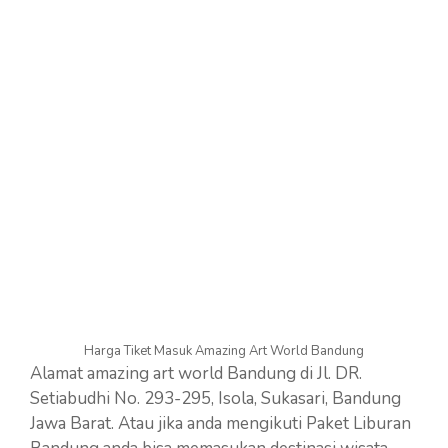
Harga Tiket Masuk Amazing Art World Bandung
Alamat amazing art world Bandung di Jl. DR.
Setiabudhi No. 293-295, Isola, Sukasari, Bandung
Jawa Barat. Atau jika anda mengikuti Paket Liburan