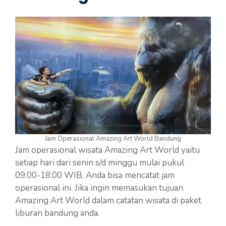
Jam Operasional Amazing Art World Bandung
Jam operasional wisata Amazing Art World yaitu
setiap hari dari senin s/d minggu mulai pukul
09.00-18.00 WIB. Anda bisa mencatat jam
operasional ini. Jika ingin memasukan tujuan
Amazing Art World dalam catatan wisata di paket
liburan bandung anda.