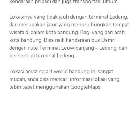
kendaraan pribadi dan juga transportasi umum.
Lokasinya yang tidak jauh dengan terminal Ledeng,
dan merupakan jalur yang menghubungkan tempat
wisata di dalam kota bandung. Bagi yang dari arah
kota bandung. Bisa naik kendaraan bus Damri
dengan rute Terminal Leuwipanjang – Ledeng, dan
berhenti di terminal Ledeng.
Lokasi amazing art world bandung ini sangat
mudah, anda bisa mencari informasi lokasi yang
lebih tepat menggunakan GoogleMaps.