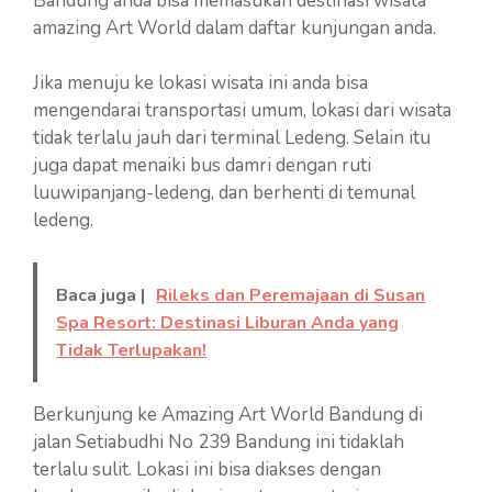
Bandung anda bisa memasukan destinasi wisata
amazing Art World dalam daftar kunjungan anda.
Jika menuju ke lokasi wisata ini anda bisa
mengendarai transportasi umum, lokasi dari wisata
tidak terlalu jauh dari terminal Ledeng. Selain itu
juga dapat menaiki bus damri dengan ruti
luuwipanjang-ledeng, dan berhenti di temunal
ledeng.
Baca juga |
Rileks dan Peremajaan di Susan
Spa Resort: Destinasi Liburan Anda yang
Tidak Terlupakan!
Berkunjung ke Amazing Art World Bandung di
jalan Setiabudhi No 239 Bandung ini tidaklah
terlalu sulit. Lokasi ini bisa diakses dengan