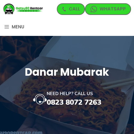
Langsung
CALL
WHATSAPP
ke
isi
MENU
Danar Mubarak
NEED HELP? CALL US
0823 8072 7263