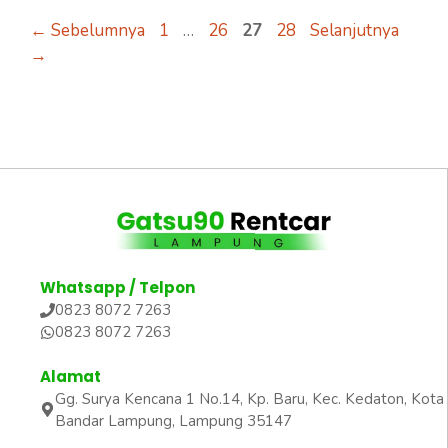
Halaman
Halaman
Halaman
Halaman
←
Sebelumnya
1
…
26
27
28
Selanjutnya
→
Whatsapp / Telpon
0823 8072 7263
0823 8072 7263
Alamat
Gg. Surya Kencana 1 No.14, Kp. Baru, Kec. Kedaton, Kota
Bandar Lampung, Lampung 35147