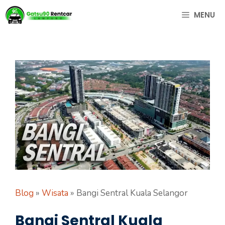
Langsung
MENU
ke
isi
Blog
»
Wisata
»
Bangi Sentral Kuala Selangor
Bangi Sentral Kuala