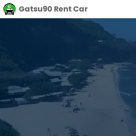
Langsung
Gatsu90 Rent Car
ke
isi