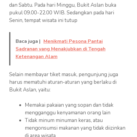
dan Sabtu. Pada hari Minggu, Bukit Aslan buka
pukul 09.00-22.00 WIB. Sedangkan pada hari
Senin, tempat wisata ini tutup
Baca juga |
Menikmati Pesona Pantai
Sadranan yang Menakjubkan di Tengah
Ketenangan Alam
Selain membayar tiket masuk, pengunjung juga
harus mematuhi aturan-aturan yang berlaku di
Bukit Aslan, yaitu:
Memakai pakaian yang sopan dan tidak
mengganggu kenyamanan orang lain
Tidak minum minuman keras, atau
mengonsumsi makanan yang tidak diizinkan
di area wisata