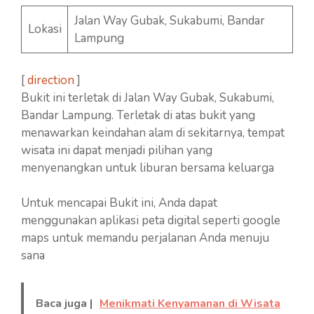
Jalan Way Gubak, Sukabumi, Bandar
Lokasi
Lampung
[
direction
]
Bukit ini terletak di Jalan Way Gubak, Sukabumi,
Bandar Lampung. Terletak di atas bukit yang
menawarkan keindahan alam di sekitarnya, tempat
wisata ini dapat menjadi pilihan yang
menyenangkan untuk liburan bersama keluarga
Untuk mencapai Bukit ini, Anda dapat
menggunakan aplikasi peta digital seperti google
maps untuk memandu perjalanan Anda menuju
sana
Baca juga |
Menikmati Kenyamanan di Wisata