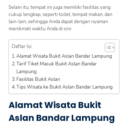
Selain itu, tempat ini juga memiliki fasilitas yang
cukup lengkap, seperti toilet, tempat makan, dan
lain-lain, sehingga Anda dapat dengan nyaman
menikmati waktu Anda di sini
Daftar Isi
Alamat Wisata Bukit Aslan Bandar Lampung
Tarif Tiket Masuk Bukit Aslan Bandar
Lampung
Fasilitas Bukit Aslan
Tips Wisata ke Bukit Aslan Bandar Lampung
Alamat Wisata Bukit
Aslan Bandar Lampung