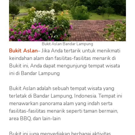
Bukit Aslan Bandar Lampung
Bukit Aslan
– Jika Anda tertarik untuk menikmati
keindahan alam dan fasilitas-fasilitas menarik di
Bukit ini, Anda dapat mengunjungi tempat wisata
ini di Bandar Lampung
Bukit Aslan adalah sebuah tempat wisata yang
terletak di Bandar Lampung, Indonesia. Tempat ini
menawarkan panorama alam yang indah serta
fasilitas-fasilitas menarik seperti taman bermain,
area BBQ, dan lain-lain
Bukit ini juga menyediakan berbagai aktivitas