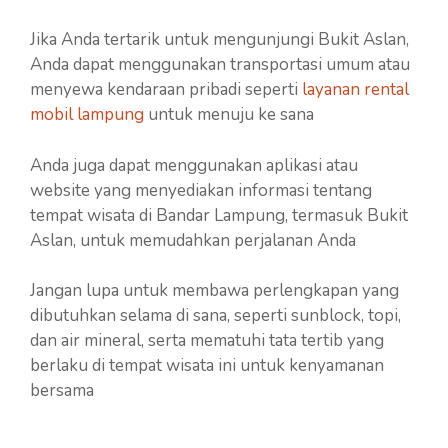
Jika Anda tertarik untuk mengunjungi Bukit Aslan,
Anda dapat menggunakan transportasi umum atau
menyewa kendaraan pribadi seperti
layanan rental
mobil lampung
untuk menuju ke sana
Anda juga dapat menggunakan aplikasi atau
website yang menyediakan informasi tentang
tempat wisata di Bandar Lampung, termasuk Bukit
Aslan, untuk memudahkan perjalanan Anda
Jangan lupa untuk membawa perlengkapan yang
dibutuhkan selama di sana, seperti sunblock, topi,
dan air mineral, serta mematuhi tata tertib yang
berlaku di tempat wisata ini untuk kenyamanan
bersama