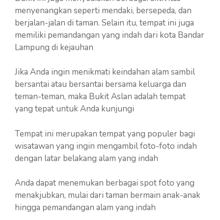
menyenangkan seperti mendaki, bersepeda, dan
berjalan-jalan di taman. Selain itu, tempat ini juga
memiliki pemandangan yang indah dari kota Bandar
Lampung di kejauhan
Jika Anda ingin menikmati keindahan alam sambil
bersantai atau bersantai bersama keluarga dan
teman-teman, maka Bukit Aslan adalah tempat
yang tepat untuk Anda kunjungi
Tempat ini merupakan tempat yang populer bagi
wisatawan yang ingin mengambil foto-foto indah
dengan latar belakang alam yang indah
Anda dapat menemukan berbagai spot foto yang
menakjubkan, mulai dari taman bermain anak-anak
hingga pemandangan alam yang indah