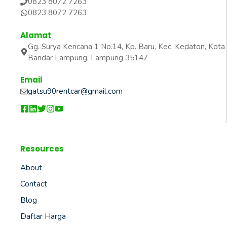
0823 8072 7263
0823 8072 7263
Alamat
Gg. Surya Kencana 1 No.14, Kp. Baru, Kec. Kedaton, Kota
Bandar Lampung, Lampung 35147
Email
gatsu90rentcar@gmail.com
Resources
About
Contact
Blog
Daftar Harga