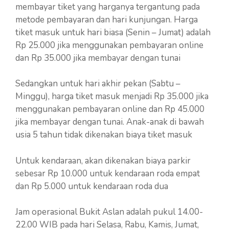
membayar tiket yang harganya tergantung pada
metode pembayaran dan hari kunjungan. Harga
tiket masuk untuk hari biasa (Senin – Jumat) adalah
Rp 25.000 jika menggunakan pembayaran online
dan Rp 35.000 jika membayar dengan tunai
Sedangkan untuk hari akhir pekan (Sabtu –
Minggu), harga tiket masuk menjadi Rp 35.000 jika
menggunakan pembayaran online dan Rp 45.000
jika membayar dengan tunai. Anak-anak di bawah
usia 5 tahun tidak dikenakan biaya tiket masuk
Untuk kendaraan, akan dikenakan biaya parkir
sebesar Rp 10.000 untuk kendaraan roda empat
dan Rp 5.000 untuk kendaraan roda dua
Jam operasional Bukit Aslan adalah pukul 14.00-
22.00 WIB pada hari Selasa, Rabu, Kamis, Jumat,