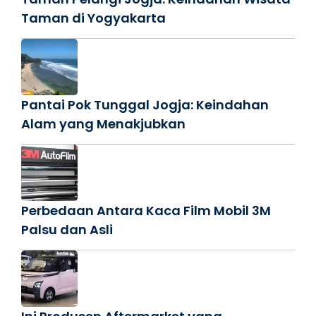
Taman di Yogyakarta
Pantai Pok Tunggal Jogja: Keindahan
Alam yang Menakjubkan
Perbedaan Antara Kaca Film Mobil 3M
Palsu dan Asli