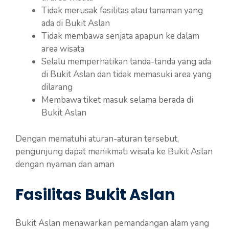
Tidak merusak fasilitas atau tanaman yang
ada di Bukit Aslan
Tidak membawa senjata apapun ke dalam
area wisata
Selalu memperhatikan tanda-tanda yang ada
di Bukit Aslan dan tidak memasuki area yang
dilarang
Membawa tiket masuk selama berada di
Bukit Aslan
Dengan mematuhi aturan-aturan tersebut,
pengunjung dapat menikmati wisata ke Bukit Aslan
dengan nyaman dan aman
Fasilitas Bukit Aslan
Bukit Aslan menawarkan pemandangan alam yang