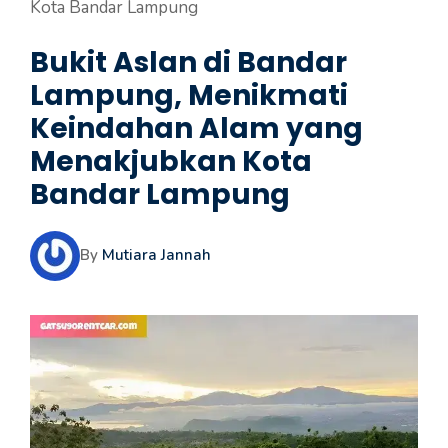
Kota Bandar Lampung
Bukit Aslan di Bandar
Lampung, Menikmati
Keindahan Alam yang
Menakjubkan Kota
Bandar Lampung
By
Mutiara Jannah