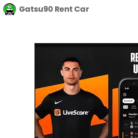
Langsung
Gatsu90 Rent Car
ke
isi