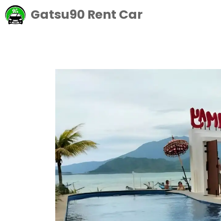
Langsung
Gatsu90 Rent Car
ke
isi