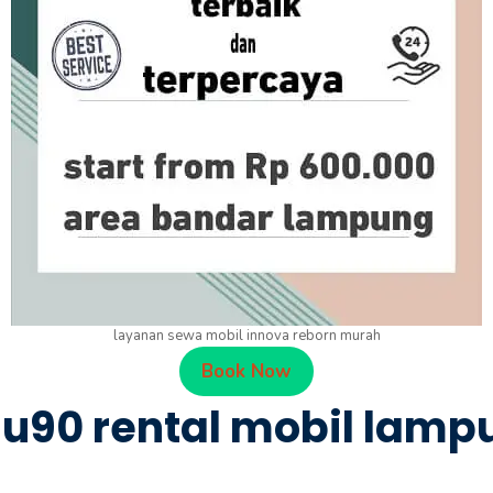
layanan sewa mobil innova reborn murah
Book Now
u90 rental mobil lamp