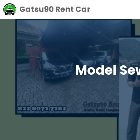
Langsung
Gatsu90 Rent Car
ke
isi
Model Se