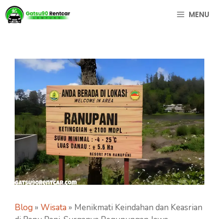
Langsung
MENU
ke
isi
Blog
»
Wisata
»
Menikmati Keindahan dan Keasrian