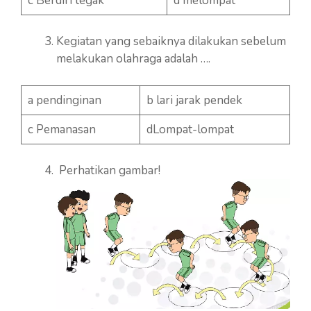
c Berdiri tegak
d melompat
Kegiatan yang sebaiknya dilakukan sebelum
melakukan olahraga adalah ….
a pendinginan
b lari jarak pendek
c Pemanasan
dLompat-lompat
Perhatikan gambar!