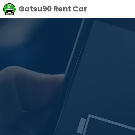
Langsung
Gatsu90 Rent Car
ke
isi