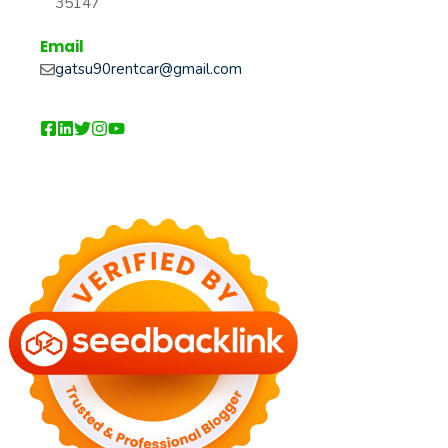
35147
Email
gatsu90rentcar@gmail.com