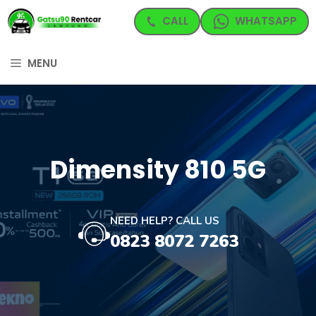
Langsung
CALL
WHATSAPP
ke
isi
MENU
Dimensity 810 5G
NEED HELP? CALL US
0823 8072 7263