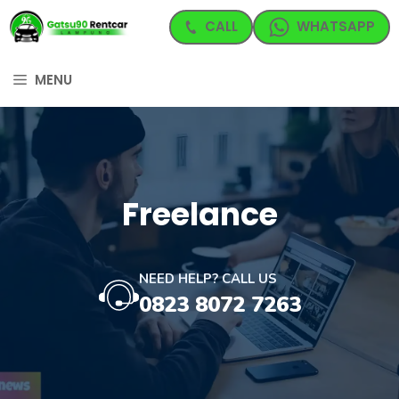
Langsung
CALL
WHATSAPP
ke
isi
MENU
Freelance
NEED HELP? CALL US
0823 8072 7263