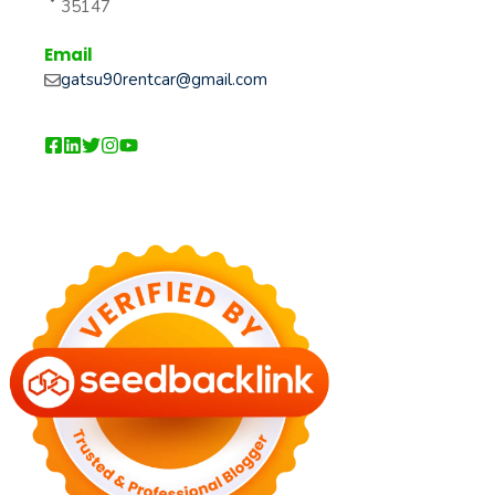
35147
Email
gatsu90rentcar@gmail.com