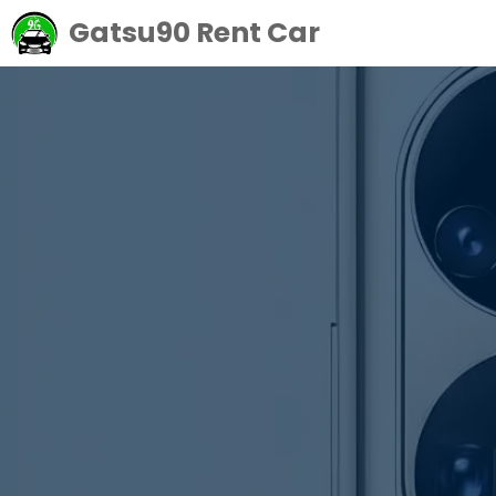
Langsung
Gatsu90 Rent Car
ke
isi