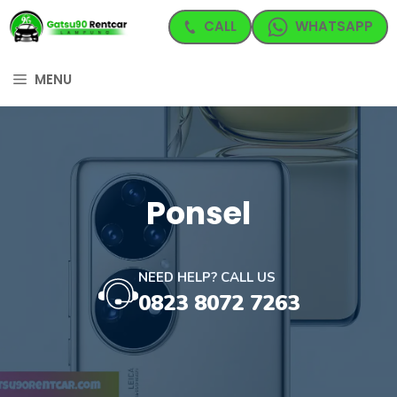
Langsung
CALL
WHATSAPP
ke
isi
MENU
Ponsel
NEED HELP? CALL US
0823 8072 7263