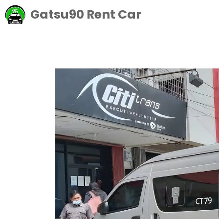
Langsung
Gatsu90 Rent Car
ke
isi