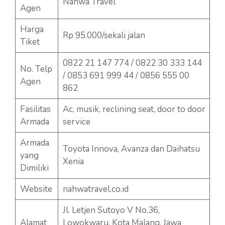
Nahwa Travel
Agen
Harga
Rp 95.000/sekali jalan
Tiket
0822 21 147 774 / 0822 30 333 144
No. Telp
/ 0853 691 999 44 / 0856 555 00
Agen
862
Fasilitas
Ac, musik, reclining seat, door to door
Armada
service
Armada
Toyota Innova, Avanza dan Daihatsu
yang
Xenia
Dimiliki
Website
nahwatravel.co.id
Jl. Letjen Sutoyo V No.36,
Alamat
Lowokwaru, Kota Malang, Jawa