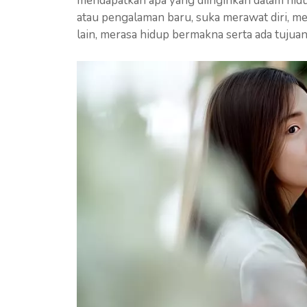
mendapatkan apa yang diinginkan dalam hidup
atau pengalaman baru, suka merawat diri, me
lain, merasa hidup bermakna serta ada tujuan