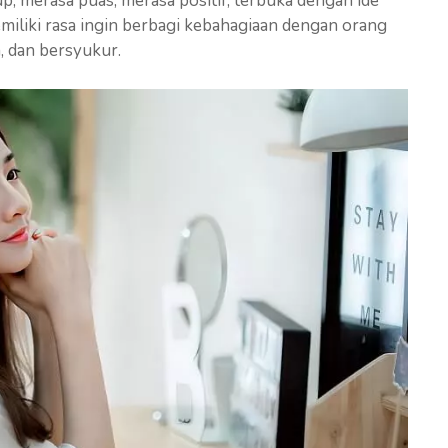
, merasa puas, merasa positif, terbuka dengan ide
miliki rasa ingin berbagi kebahagiaan dengan orang
, dan bersyukur.