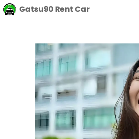
Langsung
Gatsu90 Rent Car
ke
isi