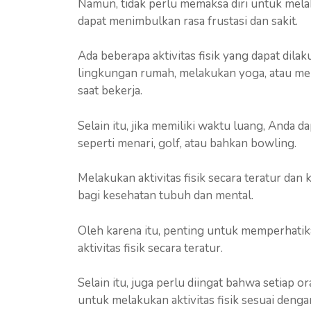
Namun, tidak perlu memaksa diri untuk melaku
dapat menimbulkan rasa frustasi dan sakit.
Ada beberapa aktivitas fisik yang dapat dila
lingkungan rumah, melakukan yoga, atau me
saat bekerja.
Selain itu, jika memiliki waktu luang, Anda d
seperti menari, golf, atau bahkan bowling.
Melakukan aktivitas fisik secara teratur da
bagi kesehatan tubuh dan mental.
Oleh karena itu, penting untuk memperhati
aktivitas fisik secara teratur.
Selain itu, juga perlu diingat bahwa setiap or
untuk melakukan aktivitas fisik sesuai deng