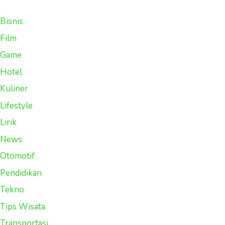
Bisnis
Film
Game
Hotel
Kuliner
Lifestyle
Lirik
News
Otomotif
Pendidikan
Tekno
Tips Wisata
Transportasi