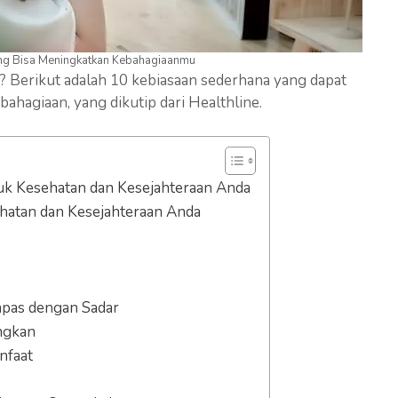
ng Bisa Meningkatkan Kebahagiaanmu
? Berikut adalah 10 kebiasaan sederhana yang dapat
ahagiaan, yang dikutip dari Healthline.
tuk Kesehatan dan Kesejahteraan Anda
hatan dan Kesejahteraan Anda
apas dengan Sadar
ngkan
nfaat