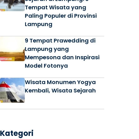
Tempat Wisata yang
Paling Populer di Provinsi
Lampung
9 Tempat Prawedding di
Lampung yang
Mempesona dan Inspirasi
Model Fotonya
Wisata Monumen Yogya
Kembali, Wisata Sejarah
Kategori