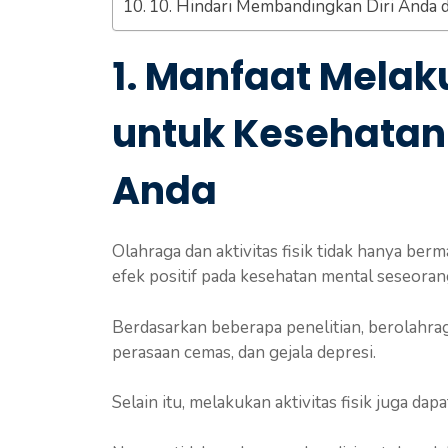
10. Hindari Membandingkan Diri Anda 
1. Manfaat Melaku
untuk Kesehatan
Anda
Olahraga dan aktivitas fisik tidak hanya ber
efek positif pada kesehatan mental seseoran
Berdasarkan beberapa penelitian, berolahra
perasaan cemas, dan gejala depresi.
Selain itu, melakukan aktivitas fisik juga d