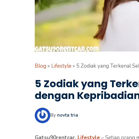
Blog
»
Lifestyle
»
5 Zodiak yang Terkenal Se
5 Zodiak yang Terke
dengan Kepribadian 
By
novta tria
Gatsu90rentcar,
Lifestyle
– Setiap orang m