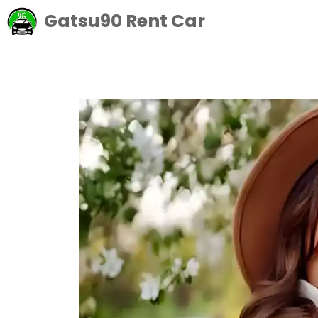
Langsung
Gatsu90 Rent Car
ke
isi