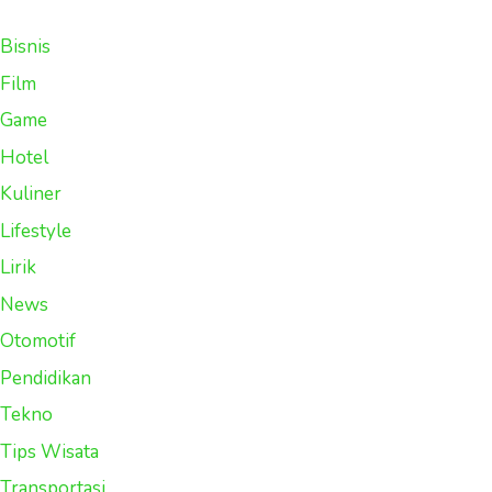
Bisnis
Film
Game
Hotel
Kuliner
Lifestyle
Lirik
News
Otomotif
Pendidikan
Tekno
Tips Wisata
Transportasi