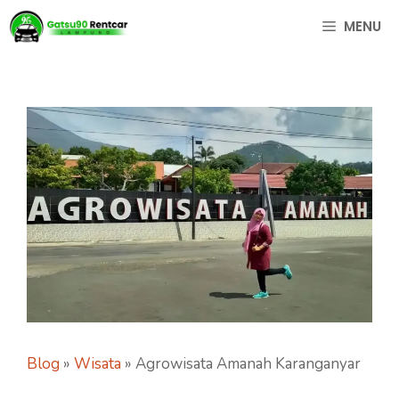
Langsung
MENU
ke
isi
Blog
»
Wisata
»
Agrowisata Amanah Karanganyar