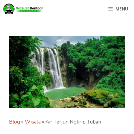
Langsung
MENU
ke
isi
Blog
»
Wisata
»
Air Terjun Nglirip Tuban