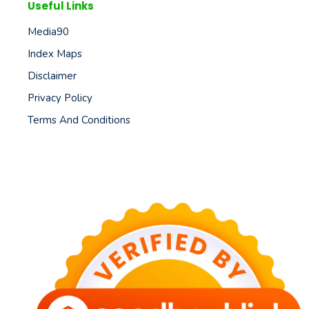
Useful Links
Media90
Index Maps
Disclaimer
Privacy Policy
Terms And Conditions