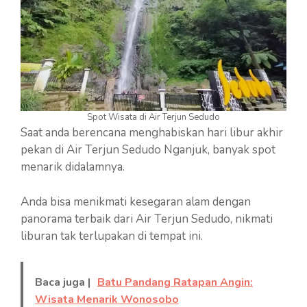
Spot Wisata di Air Terjun Sedudo
Saat anda berencana menghabiskan hari libur akhir
pekan di Air Terjun Sedudo Nganjuk, banyak spot
menarik didalamnya.
Anda bisa menikmati kesegaran alam dengan
panorama terbaik dari Air Terjun Sedudo, nikmati
liburan tak terlupakan di tempat ini.
Baca juga |
Batu Pandang Ratapan Angin:
Wisata Menarik Wonosobo