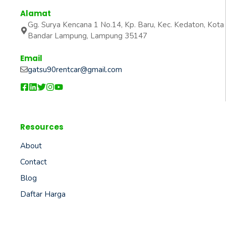
Alamat
Gg. Surya Kencana 1 No.14, Kp. Baru, Kec. Kedaton, Kota
Bandar Lampung, Lampung 35147
Email
gatsu90rentcar@gmail.com
Resources
About
Contact
Blog
Daftar Harga