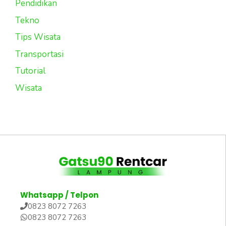
Pendidikan
Tekno
Tips Wisata
Transportasi
Tutorial
Wisata
Whatsapp / Telpon
0823 8072 7263
0823 8072 7263