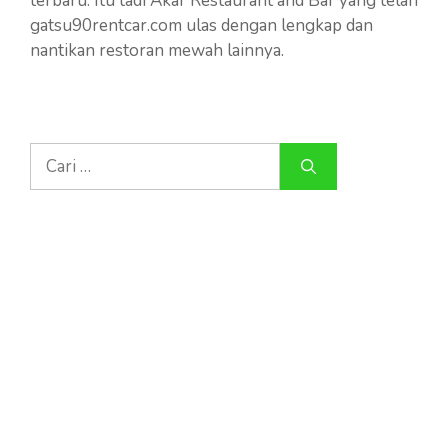
terbaru. Itu tadi Akar Restaurant and Bar yang telah
gatsu90rentcar.com ulas dengan lengkap dan
nantikan restoran mewah lainnya.
Cari
untuk: