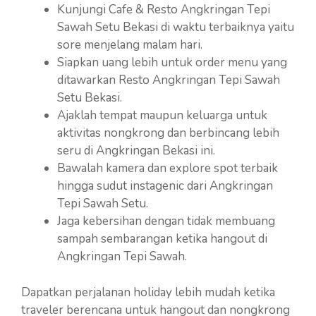
Kunjungi Cafe & Resto Angkringan Tepi
Sawah Setu Bekasi di waktu terbaiknya yaitu
sore menjelang malam hari.
Siapkan uang lebih untuk order menu yang
ditawarkan Resto Angkringan Tepi Sawah
Setu Bekasi.
Ajaklah tempat maupun keluarga untuk
aktivitas nongkrong dan berbincang lebih
seru di Angkringan Bekasi ini.
Bawalah kamera dan explore spot terbaik
hingga sudut instagenic dari Angkringan
Tepi Sawah Setu.
Jaga kebersihan dengan tidak membuang
sampah sembarangan ketika hangout di
Angkringan Tepi Sawah.
Dapatkan perjalanan holiday lebih mudah ketika
traveler berencana untuk hangout dan nongkrong