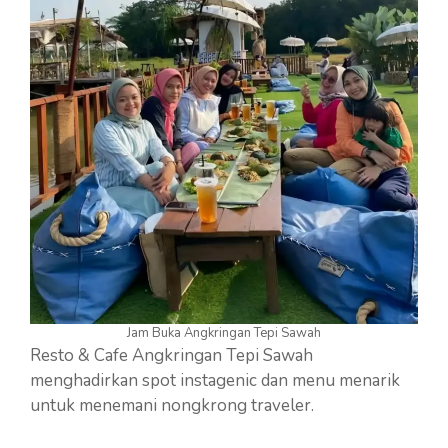
Jam Buka Angkringan Tepi Sawah
Resto & Cafe Angkringan Tepi Sawah
menghadirkan spot instagenic dan menu menarik
untuk menemani nongkrong traveler.