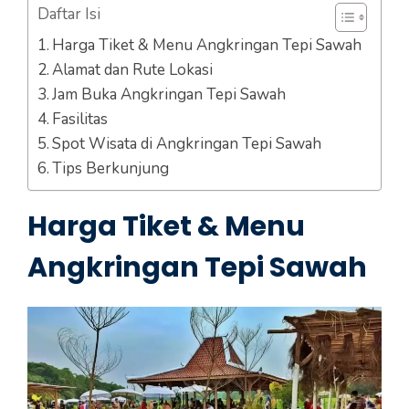
Daftar Isi
Harga Tiket & Menu Angkringan Tepi Sawah
Alamat dan Rute Lokasi
Jam Buka Angkringan Tepi Sawah
Fasilitas
Spot Wisata di Angkringan Tepi Sawah
Tips Berkunjung
Harga Tiket & Menu
Angkringan Tepi Sawah