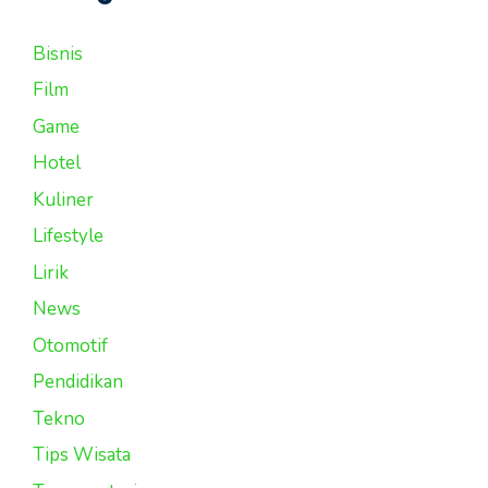
Bisnis
Film
Game
Hotel
Kuliner
Lifestyle
Lirik
News
Otomotif
Pendidikan
Tekno
Tips Wisata