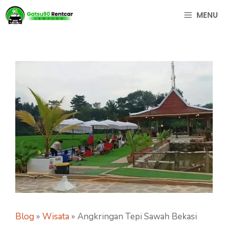
Langsung
MENU
ke
isi
Blog
»
Wisata
»
Angkringan Tepi Sawah Bekasi