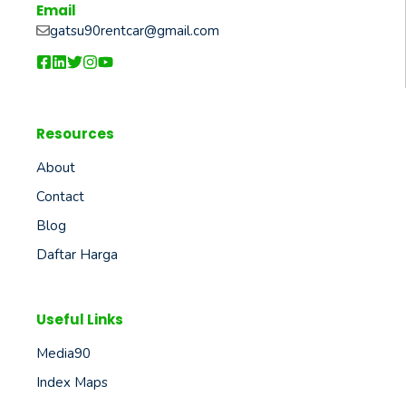
Email
gatsu90rentcar@gmail.com
Resources
About
Contact
Blog
Daftar Harga
Useful Links
Media90
Index Maps