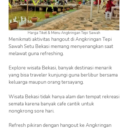
Harga Tiket & Menu Angkringan Tepi Sawah
Menikmati aktivitas hangout di Angkringan Tepi
Sawah Setu Bekasi memang menyenangkan saat
melawat guna refreshing.
Explore wisata Bekasi, banyak destinasi menarik
yang bisa traveler kunjungi guna berlibur bersama
keluarga maupun orang tersayang.
Wisata Bekasi tidak hanya alam dan tempat rekreasi
semata karena banyak cafe cantik untuk
nongkrong sore hari.
Refresh pikiran dengan hangout ke Angkringan