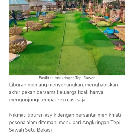
Fasilitas Angkringan Tepi Sawah
Liburan memang menyenangkan, menghabiskan
akhir pekan bersama keluarga tidak hanya
mengunjungi tempat rekreasi saja.
Nikmati liburan asyik dengan bersantai menikmati
pesona alam ditemani menu dari Angkringan Tepi
Sawah Setu Bekasi.