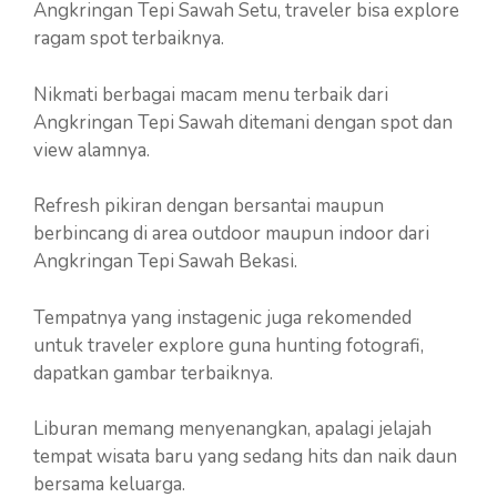
Angkringan Tepi Sawah Setu, traveler bisa explore
ragam spot terbaiknya.
Nikmati berbagai macam menu terbaik dari
Angkringan Tepi Sawah ditemani dengan spot dan
view alamnya.
Refresh pikiran dengan bersantai maupun
berbincang di area outdoor maupun indoor dari
Angkringan Tepi Sawah Bekasi.
Tempatnya yang instagenic juga rekomended
untuk traveler explore guna hunting fotografi,
dapatkan gambar terbaiknya.
Liburan memang menyenangkan, apalagi jelajah
tempat wisata baru yang sedang hits dan naik daun
bersama keluarga.