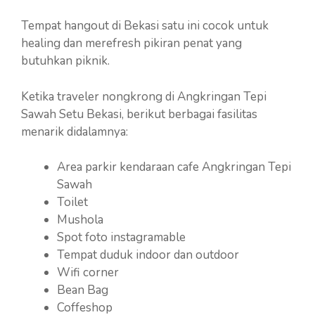
Tempat hangout di Bekasi satu ini cocok untuk
healing dan merefresh pikiran penat yang
butuhkan piknik.
Ketika traveler nongkrong di Angkringan Tepi
Sawah Setu Bekasi, berikut berbagai fasilitas
menarik didalamnya:
Area parkir kendaraan cafe Angkringan Tepi
Sawah
Toilet
Mushola
Spot foto instagramable
Tempat duduk indoor dan outdoor
Wifi corner
Bean Bag
Coffeshop