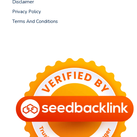
Disclaimer
Privacy Policy
Terms And Conditions