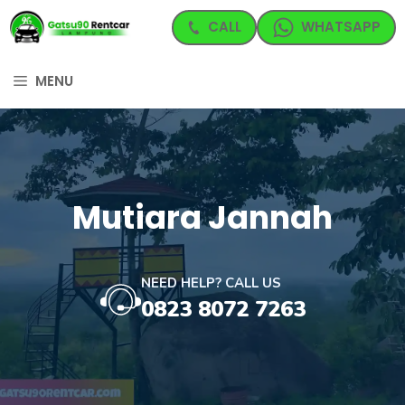
Langsung
CALL
WHATSAPP
ke
isi
MENU
Mutiara Jannah
NEED HELP? CALL US
0823 8072 7263