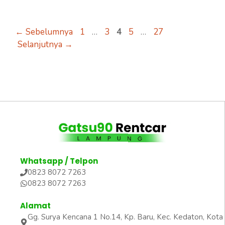
Halaman
Halaman
Halaman
Halaman
Halaman
←
Sebelumnya
1
…
3
4
5
…
27
Selanjutnya
→
Whatsapp / Telpon
0823 8072 7263
0823 8072 7263
Alamat
Gg. Surya Kencana 1 No.14, Kp. Baru, Kec. Kedaton, Kota