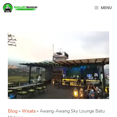
Langsung
MENU
ke
isi
Blog
»
Wisata
»
Awang-Awang Sky Lounge Batu