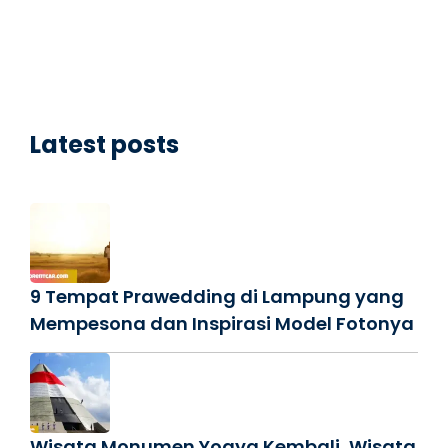
Latest posts
9 Tempat Prawedding di Lampung yang
Mempesona dan Inspirasi Model Fotonya
Wisata Monumen Yogya Kembali, Wisata