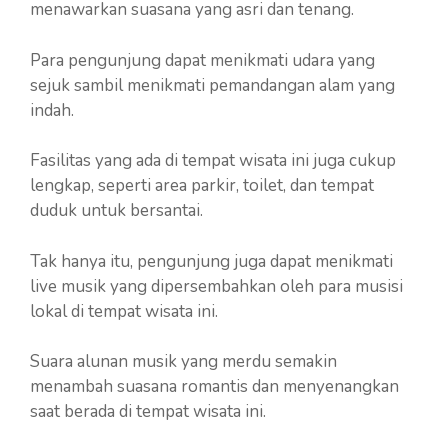
menawarkan suasana yang asri dan tenang.
Para pengunjung dapat menikmati udara yang
sejuk sambil menikmati pemandangan alam yang
indah.
Fasilitas yang ada di tempat wisata ini juga cukup
lengkap, seperti area parkir, toilet, dan tempat
duduk untuk bersantai.
Tak hanya itu, pengunjung juga dapat menikmati
live musik yang dipersembahkan oleh para musisi
lokal di tempat wisata ini.
Suara alunan musik yang merdu semakin
menambah suasana romantis dan menyenangkan
saat berada di tempat wisata ini.