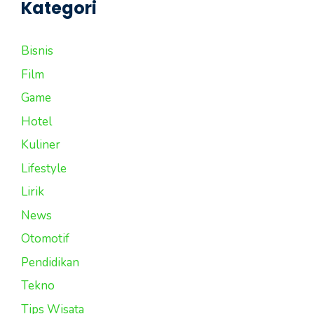
Kategori
Bisnis
Film
Game
Hotel
Kuliner
Lifestyle
Lirik
News
Otomotif
Pendidikan
Tekno
Tips Wisata