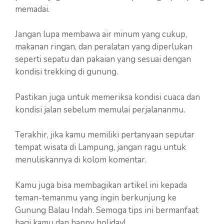
memadai.
Jangan lupa membawa air minum yang cukup,
makanan ringan, dan peralatan yang diperlukan
seperti sepatu dan pakaian yang sesuai dengan
kondisi trekking di gunung.
Pastikan juga untuk memeriksa kondisi cuaca dan
kondisi jalan sebelum memulai perjalananmu.
Terakhir, jika kamu memiliki pertanyaan seputar
tempat wisata di Lampung, jangan ragu untuk
menuliskannya di kolom komentar.
Kamu juga bisa membagikan artikel ini kepada
teman-temanmu yang ingin berkunjung ke
Gunung Balau Indah. Semoga tips ini bermanfaat
bagi kamu dan happy holiday!