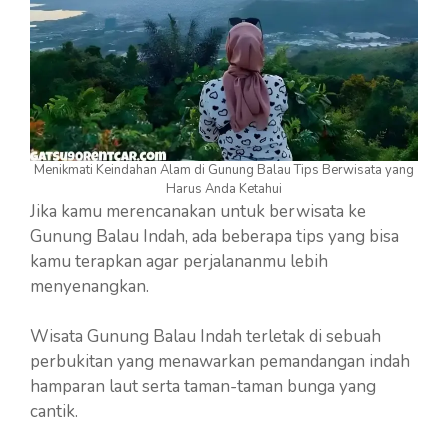
Menikmati Keindahan Alam di Gunung Balau Tips Berwisata yang
Harus Anda Ketahui
Jika kamu merencanakan untuk berwisata ke
Gunung Balau Indah, ada beberapa tips yang bisa
kamu terapkan agar perjalananmu lebih
menyenangkan.
Wisata Gunung Balau Indah terletak di sebuah
perbukitan yang menawarkan pemandangan indah
hamparan laut serta taman-taman bunga yang
cantik.