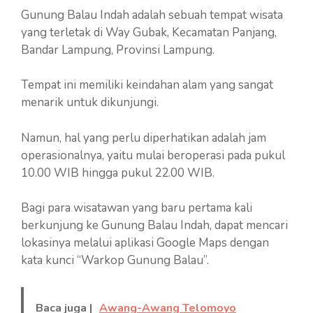
Gunung Balau Indah adalah sebuah tempat wisata
yang terletak di Way Gubak, Kecamatan Panjang,
Bandar Lampung, Provinsi Lampung.
Tempat ini memiliki keindahan alam yang sangat
menarik untuk dikunjungi.
Namun, hal yang perlu diperhatikan adalah jam
operasionalnya, yaitu mulai beroperasi pada pukul
10.00 WIB hingga pukul 22.00 WIB.
Bagi para wisatawan yang baru pertama kali
berkunjung ke Gunung Balau Indah, dapat mencari
lokasinya melalui aplikasi Google Maps dengan
kata kunci “Warkop Gunung Balau”.
Baca juga |
Awang-Awang Telomoyo