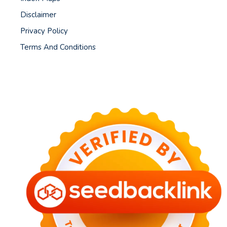
Disclaimer
Privacy Policy
Terms And Conditions