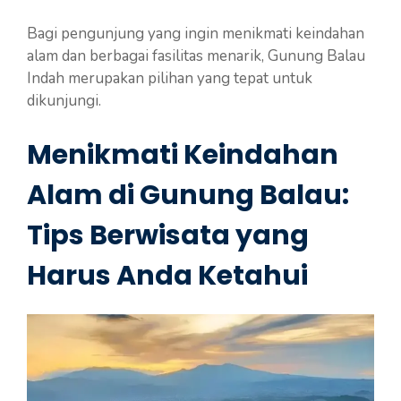
Bagi pengunjung yang ingin menikmati keindahan
alam dan berbagai fasilitas menarik, Gunung Balau
Indah merupakan pilihan yang tepat untuk
dikunjungi.
Menikmati Keindahan
Alam di Gunung Balau:
Tips Berwisata yang
Harus Anda Ketahui