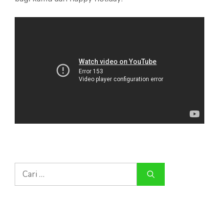
Cari
untuk: