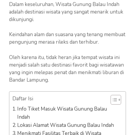
Dalam keseluruhan, Wisata Gunung Balau Indah
adalah destinasi wisata yang sangat menarik untuk
dikunjungi.
Keindahan alam dan suasana yang tenang membuat
pengunjung merasa rileks dan terhibur.
Oleh karena itu, tidak heran jika tempat wisata ini
menjadi salah satu destinasi favorit bagi wisatawan
yang ingin melepas penat dan menikmati liburan di
Bandar Lampung.
Daftar Isi
Info Tiket Masuk Wisata Gunung Balau
Indah
Lokasi Alamat Wisata Gunung Balau Indah
Menikmati Fasilitas Terbaik di Wisata