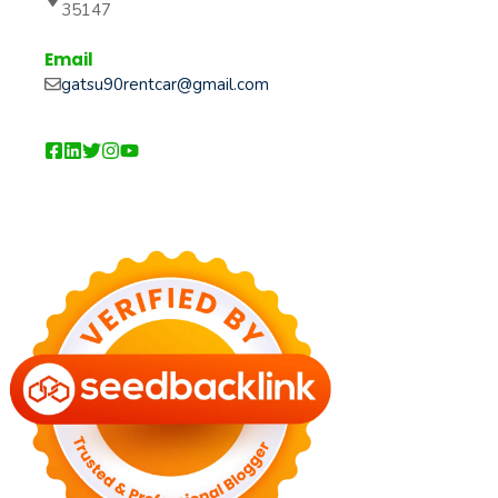
35147
Email
gatsu90rentcar@gmail.com