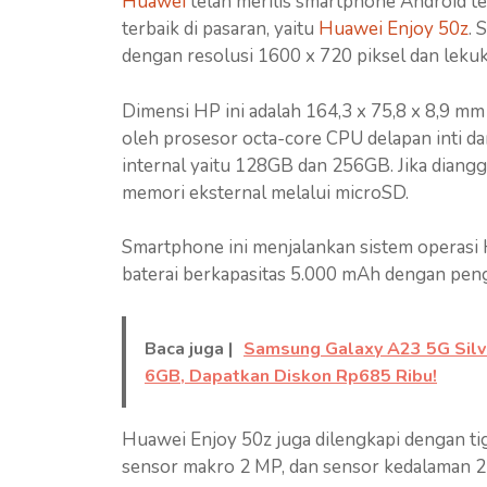
Huawei
telah merilis smartphone Android t
terbaik di pasaran, yaitu
Huawei Enjoy 50z
. 
dengan resolusi 1600 x 720 piksel dan lekuka
Dimensi HP ini adalah 164,3 x 75,8 x 8,9 m
oleh prosesor octa-core CPU delapan inti 
internal yaitu 128GB dan 256GB. Jika dian
memori eksternal melalui microSD.
Smartphone ini menjalankan sistem operasi
baterai berkapasitas 5.000 mAh dengan peng
Baca juga |
Samsung Galaxy A23 5G Sil
6GB, Dapatkan Diskon Rp685 Ribu!
Huawei Enjoy 50z juga dilengkapi dengan tig
sensor makro 2 MP, dan sensor kedalaman 2