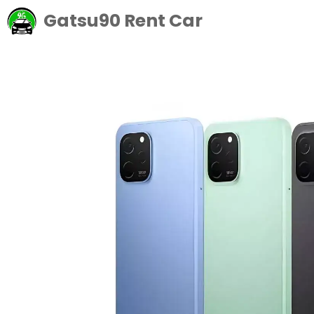
Langsung
Gatsu90 Rent Car
ke
isi