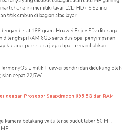
erbarunya yang disebut sebagai salah satu HP gaming
Smartphone ini memiliki layar LCD HD+ 6,52 inci
n titik embun di bagian atas layar.
m dengan berat 188 gram. Huawei Enjoy 50z ditenagai
dan dilengkapi RAM 6GB serta dua opsi penyimpanan
ggap kurang, pengguna juga dapat menambahkan
 HarmonyOS 2 milik Huawei sendiri dan didukung oleh
isian cepat 22,5W.
ver dengan Prosesor Snapdragon 695 5G dan RAM
a kamera belakang yaitu lensa sudut lebar 50 MP,
 MP.