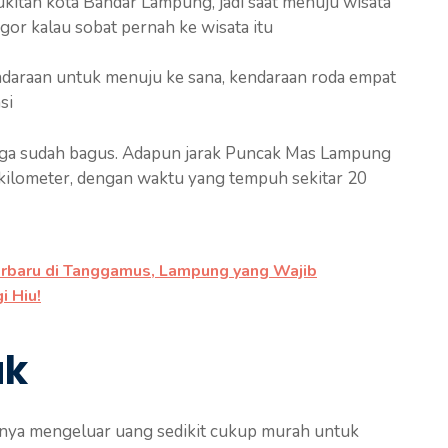
ukitan kota Bandar Lampung, jadi saat menuju wisata
or kalau sobat pernah ke wisata itu
daraan untuk menuju ke sana, kendaraan roda empat
si
ga sudah bagus. Adapun jarak Puncak Mas Lampung
kilometer, dengan waktu yang tempuh sekitar 20
erbaru di Tanggamus, Lampung yang Wajib
i Hiu!
uk
hanya mengeluar uang sedikit cukup murah untuk