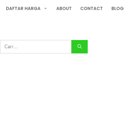
DAFTAR HARGA
ABOUT
CONTACT
BLOG
Cari
untuk: