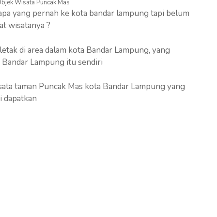
Objek Wisata Puncak Mas
apa yang pernah ke kota bandar lampung tapi belum
at wisatanya ?
letak di area dalam kota Bandar Lampung, yang
Bandar Lampung itu sendiri
isata taman Puncak Mas kota Bandar Lampung yang
i dapatkan