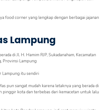
knya food corner yang lengkap dengan berbagai jajanan
Mas Lampung
 berada di Jl. H. Hamim RJP, Sukadanaham, Kecamatan
g, Provinsi Lampung
r Lampung itu sendiri
Mas pun sangat mudah karena letaknya yang berada di
 pinggir kota dan terbebas dari kemacetan untuk lalu