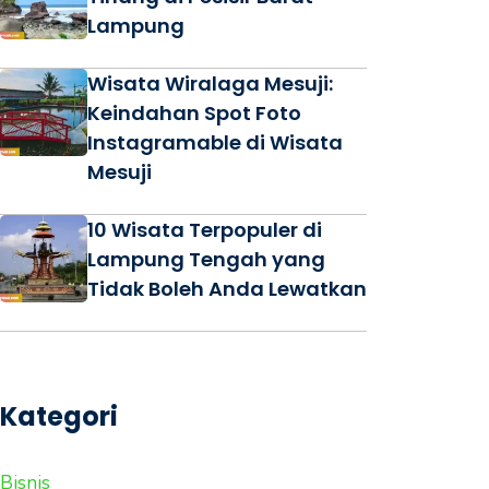
Lampung
Wisata Wiralaga Mesuji:
Keindahan Spot Foto
Instagramable di Wisata
Mesuji
10 Wisata Terpopuler di
Lampung Tengah yang
Tidak Boleh Anda Lewatkan
Kategori
Bisnis