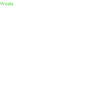
Wisata