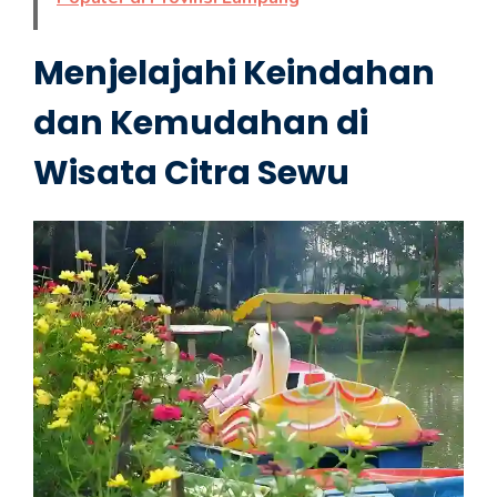
Menjelajahi Keindahan
dan Kemudahan di
Wisata Citra Sewu