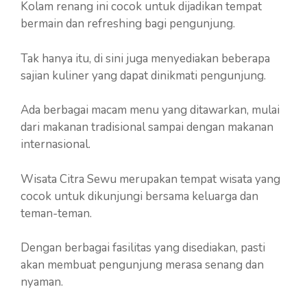
Kolam renang ini cocok untuk dijadikan tempat
bermain dan refreshing bagi pengunjung.
Tak hanya itu, di sini juga menyediakan beberapa
sajian kuliner yang dapat dinikmati pengunjung.
Ada berbagai macam menu yang ditawarkan, mulai
dari makanan tradisional sampai dengan makanan
internasional.
Wisata Citra Sewu merupakan tempat wisata yang
cocok untuk dikunjungi bersama keluarga dan
teman-teman.
Dengan berbagai fasilitas yang disediakan, pasti
akan membuat pengunjung merasa senang dan
nyaman.