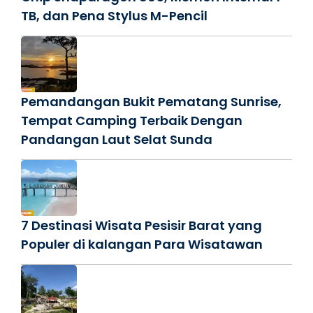
TB, dan Pena Stylus M-Pencil
Pemandangan Bukit Pematang Sunrise,
Tempat Camping Terbaik Dengan
Pandangan Laut Selat Sunda
7 Destinasi Wisata Pesisir Barat yang
Populer di kalangan Para Wisatawan