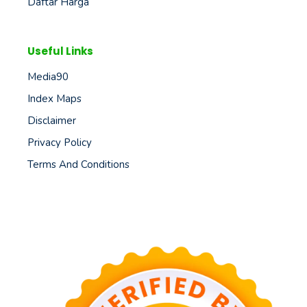
Daftar Harga
Useful Links
Media90
Index Maps
Disclaimer
Privacy Policy
Terms And Conditions