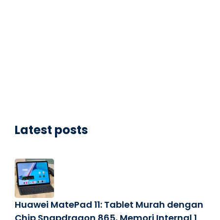
Latest posts
Huawei MatePad 11: Tablet Murah dengan
Chip Snapdragon 865, Memori Internal 1