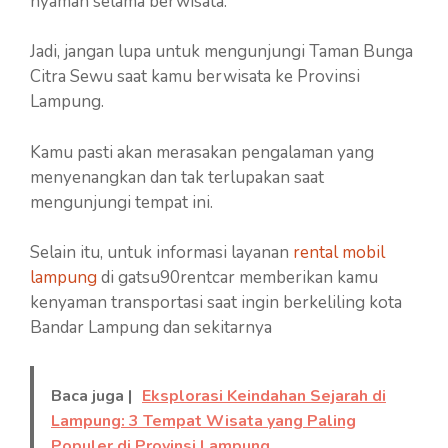
nyaman selama berwisata.
Jadi, jangan lupa untuk mengunjungi Taman Bunga
Citra Sewu saat kamu berwisata ke Provinsi
Lampung.
Kamu pasti akan merasakan pengalaman yang
menyenangkan dan tak terlupakan saat
mengunjungi tempat ini.
Selain itu, untuk informasi layanan
rental mobil
lampung
di gatsu90rentcar memberikan kamu
kenyaman transportasi saat ingin berkeliling kota
Bandar Lampung dan sekitarnya
Baca juga |
Eksplorasi Keindahan Sejarah di
Lampung: 3 Tempat Wisata yang Paling
Populer di Provinsi Lampung