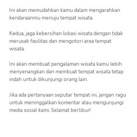
Ini akan memudahkan kamu dalam mengarahkan
kendaraanmu menuju tempat wisata.
Kedua, jaga kebersihan lokasi wisata dengan tidak
merusak fasilitas dan mengotori area tempat
wisata.
Ini akan membuat pengalaman wisata kamu lebih
menyenangkan dan membuat tempat wisata tetap
indah untuk dikunjungi orang lain.
Jika ada pertanyaan seputar tempat ini, jangan ragu
untuk meninggalkan komentar atau mengunjungi
media sosial kami. Selamat berlibur!