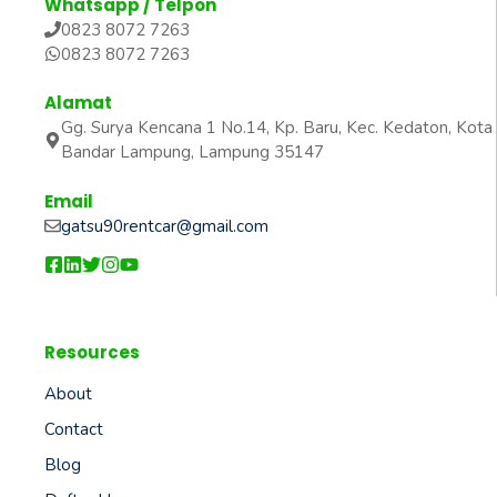
Whatsapp / Telpon
0823 8072 7263
0823 8072 7263
Alamat
Gg. Surya Kencana 1 No.14, Kp. Baru, Kec. Kedaton, Kota
Bandar Lampung, Lampung 35147
Email
gatsu90rentcar@gmail.com
Resources
About
Contact
Blog