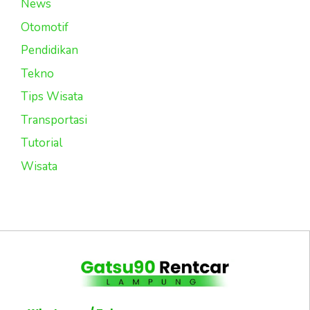
News
Otomotif
Pendidikan
Tekno
Tips Wisata
Transportasi
Tutorial
Wisata