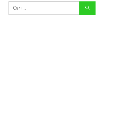
Cari
untuk: