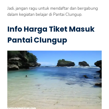
Jadi, jangan ragu untuk mendaftar dan bergabung
dalam kegiatan belajar di Pantai Clungup.
Info Harga Tiket Masuk
Pantai Clungup