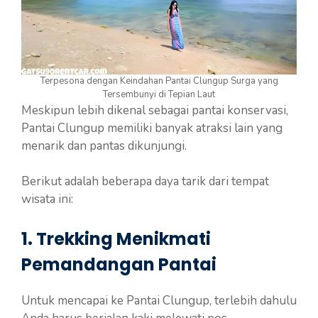
Terpesona dengan Keindahan Pantai Clungup Surga yang
Tersembunyi di Tepian Laut
Meskipun lebih dikenal sebagai pantai konservasi,
Pantai Clungup memiliki banyak atraksi lain yang
menarik dan pantas dikunjungi.
Berikut adalah beberapa daya tarik dari tempat
wisata ini:
1. Trekking Menikmati
Pemandangan Pantai
Untuk mencapai ke Pantai Clungup, terlebih dahulu