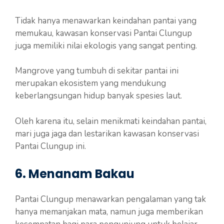
Tidak hanya menawarkan keindahan pantai yang
memukau, kawasan konservasi Pantai Clungup
juga memiliki nilai ekologis yang sangat penting.
Mangrove yang tumbuh di sekitar pantai ini
merupakan ekosistem yang mendukung
keberlangsungan hidup banyak spesies laut.
Oleh karena itu, selain menikmati keindahan pantai,
mari juga jaga dan lestarikan kawasan konservasi
Pantai Clungup ini.
6. Menanam Bakau
Pantai Clungup menawarkan pengalaman yang tak
hanya memanjakan mata, namun juga memberikan