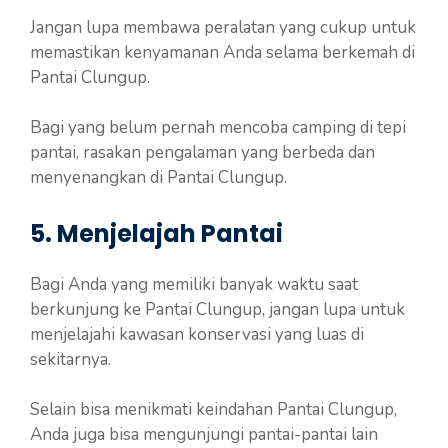
Jangan lupa membawa peralatan yang cukup untuk
memastikan kenyamanan Anda selama berkemah di
Pantai Clungup.
Bagi yang belum pernah mencoba camping di tepi
pantai, rasakan pengalaman yang berbeda dan
menyenangkan di Pantai Clungup.
5. Menjelajah Pantai
Bagi Anda yang memiliki banyak waktu saat
berkunjung ke Pantai Clungup, jangan lupa untuk
menjelajahi kawasan konservasi yang luas di
sekitarnya.
Selain bisa menikmati keindahan Pantai Clungup,
Anda juga bisa mengunjungi pantai-pantai lain