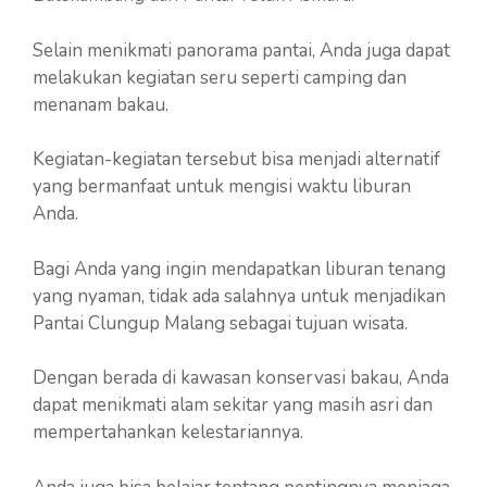
Selain menikmati panorama pantai, Anda juga dapat
melakukan kegiatan seru seperti camping dan
menanam bakau.
Kegiatan-kegiatan tersebut bisa menjadi alternatif
yang bermanfaat untuk mengisi waktu liburan
Anda.
Bagi Anda yang ingin mendapatkan liburan tenang
yang nyaman, tidak ada salahnya untuk menjadikan
Pantai Clungup Malang sebagai tujuan wisata.
Dengan berada di kawasan konservasi bakau, Anda
dapat menikmati alam sekitar yang masih asri dan
mempertahankan kelestariannya.