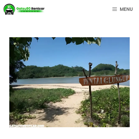
Langsung
MENU
ke
isi