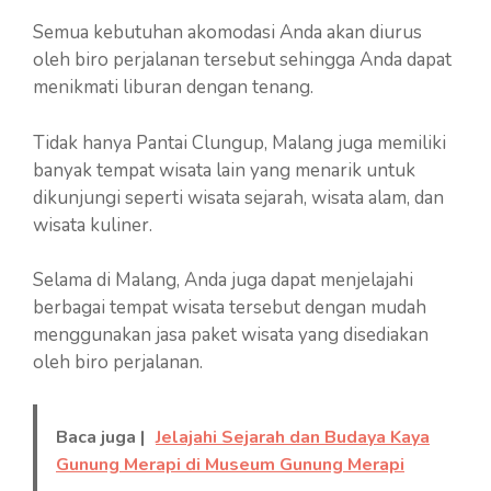
Semua kebutuhan akomodasi Anda akan diurus
oleh biro perjalanan tersebut sehingga Anda dapat
menikmati liburan dengan tenang.
Tidak hanya Pantai Clungup, Malang juga memiliki
banyak tempat wisata lain yang menarik untuk
dikunjungi seperti wisata sejarah, wisata alam, dan
wisata kuliner.
Selama di Malang, Anda juga dapat menjelajahi
berbagai tempat wisata tersebut dengan mudah
menggunakan jasa paket wisata yang disediakan
oleh biro perjalanan.
Baca juga |
Jelajahi Sejarah dan Budaya Kaya
Gunung Merapi di Museum Gunung Merapi