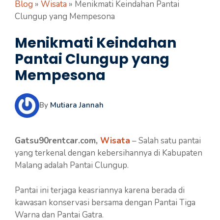
Blog
»
Wisata
»
Menikmati Keindahan Pantai
Clungup yang Mempesona
Menikmati Keindahan
Pantai Clungup yang
Mempesona
By
Mutiara Jannah
Gatsu90rentcar.com,
Wisata
– Salah satu pantai
yang terkenal dengan kebersihannya di Kabupaten
Malang adalah Pantai Clungup.
Pantai ini terjaga keasriannya karena berada di
kawasan konservasi bersama dengan Pantai Tiga
Warna dan Pantai Gatra.