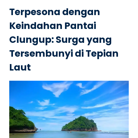
Terpesona dengan
Keindahan Pantai
Clungup: Surga yang
Tersembunyi di Tepian
Laut