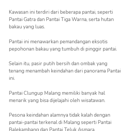
Kawasan ini terdiri dari beberapa pantai, seperti
Pantai Gatra dan Pantai Tiga Warna, serta hutan
bakau yang luas.
Pantai ini menawarkan pemandangan eksotis
pepohonan bakau yang tumbuh di pinggir pantai.
Selain itu, pasir putih bersih dan ombak yang
tenang menambah keindahan dari panorama Pantai
ini.
Pantai Clungup Malang memiliki banyak hal
menarik yang bisa dijelajahi oleh wisatawan.
Pesona keindahan alamnya tidak kalah dengan
pantai-pantai terkenal di Malang seperti Pantai
Balekambang dan Pantai Teluk Asmara.