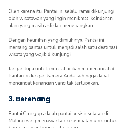
Oleh karena itu, Pantai ini selalu ramai dikunjungi
oleh wisatawan yang ingin menikmati keindahan
alam yang masih asli dan menenangkan.
Dengan keunikan yang dimilikinya, Pantai ini
memang pantas untuk menjadi salah satu destinasi
wisata yang wajib dikunjungi.
Jangan lupa untuk mengabadikan momen indah di
Pantai ini dengan kamera Anda, sehingga dapat
mengingat kenangan yang tak terlupakan.
3. Berenang
Pantai Clungup adalah pantai pesisir selatan di
Malang yang menawarkan kesempatan unik untuk
berenang meskipun saat pasang.