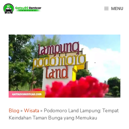
Langsung
MENU
ke
isi
Blog
»
Wisata
»
Podomoro Land Lampung: Tempat
Keindahan Taman Bunga yang Memukau