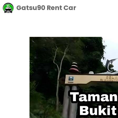
Langsung
Gatsu90 Rent Car
ke
isi