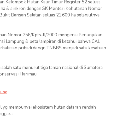
n Kelompok Hutan Kaur Timur Register 52 seluas
 ha & sinkron dengan SK Menteri Kehutanan Nomor
ukit Barisan Selatan seluas 21.600 ha selanjutnya
anan Nomor 256/Kpts-II/2000 mengenai Penunjukan
nsi Lampung & peta lampiran di ketahui bahwa CAL
erbatasan pribadi dengn TNBBS menjadi satu kesatuan
 salah satu menurut tiga taman nasional di Sumatera
 Konservasi Harimau
pung
l yg mempunyai ekosistem hutan dataran rendah
enggara