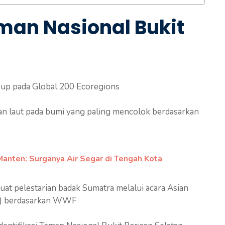
man Nasional Bukit
kup pada Global 200 Ecoregions
 dan laut pada bumi yang paling mencolok berdasarkan
anten: Surganya Air Segar di Tengah Kota
 buat pelestarian badak Sumatra melalui acara Asian
AS) berdasarkan WWF