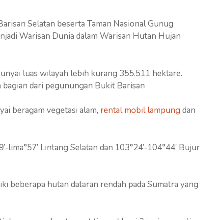
arisan Selatan beserta Taman Nasional Gunug
enjadi Warisan Dunia dalam Warisan Hutan Hujan
nyai luas wilayah lebih kurang 355.511 hektare.
h bagian dari pegunungan Bukit Barisan
ai beragam vegetasi alam,
rental mobil lampung
dan
°29’-lima°57’ Lintang Selatan dan 103°24’-104°44’ Bujur
iki beberapa hutan dataran rendah pada Sumatra yang