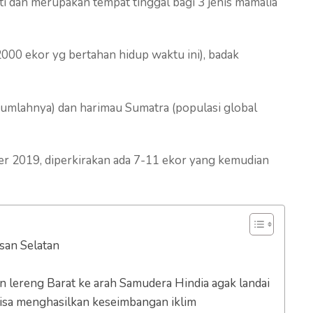
i dan merupakan tempat tinggal bagi 3 jenis mamalia
000 ekor yg bertahan hidup waktu ini), badak
 jumlahnya) dan harimau Sumatra (populasi global
per 2019, diperkirakan ada 7-11 ekor yang kemudian
san Selatan
lereng Barat ke arah Samudera Hindia agak landai
bisa menghasilkan keseimbangan iklim