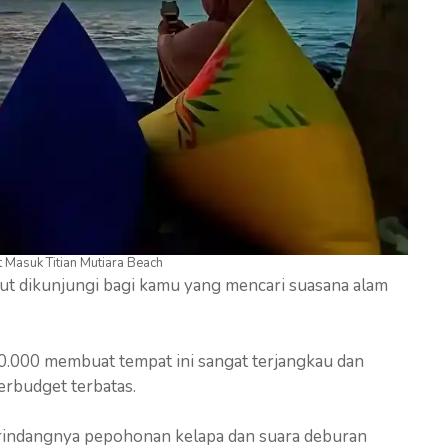
t Masuk Titian Mutiara Beach
tut dikunjungi bagi kamu yang mencari suasana alam
0.000 membuat tempat ini sangat terjangkau dan
erbudget terbatas.
 rindangnya pepohonan kelapa dan suara deburan