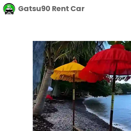
Langsung
Gatsu90 Rent Car
ke
isi