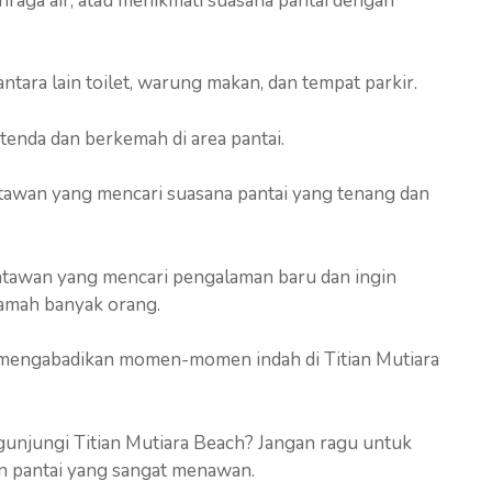
lahraga air, atau menikmati suasana pantai dengan
 antara lain toilet, warung makan, dan tempat parkir.
nda dan berkemah di area pantai.
atawan yang mencari suasana pantai yang tenang dan
satawan yang mencari pengalaman baru dan ingin
jamah banyak orang.
mengabadikan momen-momen indah di Titian Mutiara
unjungi Titian Mutiara Beach? Jangan ragu untuk
n pantai yang sangat menawan.