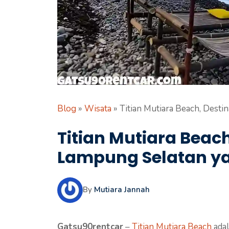
Blog
»
Wisata
»
Titian Mutiara Beach, Desti
Titian Mutiara Beach
Lampung Selatan ya
By
Mutiara Jannah
Gatsu90rentcar
–
Titian Mutiara Beach
adal