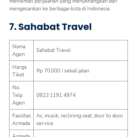
menikmati perjalanan yang menyenangkan dan
mengesankan ke berbagai kota di Indonesia.
7. Sahabat Travel
Nama
Sahabat Travel
Agen
Harga
Rp 70.000 / sekali jalan
Tiket
No.
Telp
0823 1191 4974
Agen
Fasilitas
Ac, musik, reclining seat, door to door
Armada
service
Armada