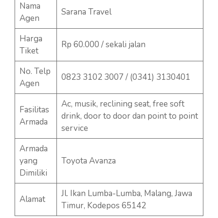
Nama
Sarana Travel
Agen
Harga
Rp 60.000 / sekali jalan
Tiket
No. Telp
0823 3102 3007 / (0341) 3130401
Agen
Ac, musik, reclining seat, free soft
Fasilitas
drink, door to door dan point to point
Armada
service
Armada
yang
Toyota Avanza
Dimiliki
Jl. Ikan Lumba-Lumba, Malang, Jawa
Alamat
Timur, Kodepos 65142