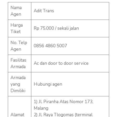
Nama
Adit Trans
Agen
Harga
Rp 75.000 / sekali jalan
Tiket
No. Telp
0856 4860 5007
Agen
Fasilitas
Ac dan door to door service
Armada
Armada
yang
Hubungi agen
Dimiliki
1) Jl. Piranha Atas Nomor 173,
Malang
Alamat
2) Jl. Raya Tlogomas (terminal