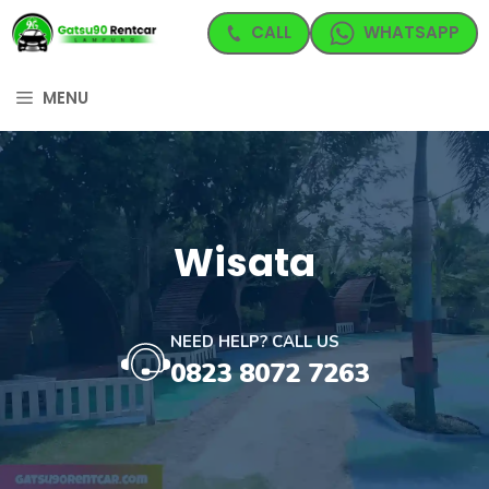
Langsung
CALL
WHATSAPP
ke
isi
MENU
Wisata
NEED HELP? CALL US
0823 8072 7263