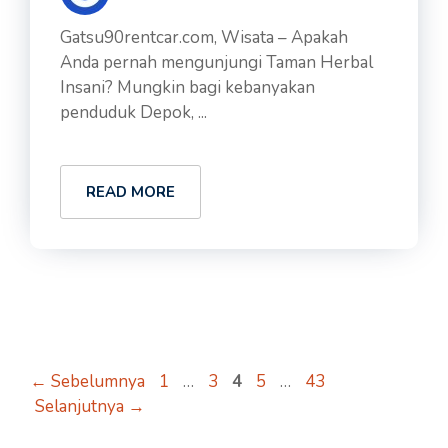
Gatsu90rentcar.com, Wisata – Apakah
Anda pernah mengunjungi Taman Herbal
Insani? Mungkin bagi kebanyakan
penduduk Depok, ...
READ MORE
Halaman
Halaman
Halaman
Halaman
Halaman
←
Sebelumnya
1
…
3
4
5
…
43
Selanjutnya
→