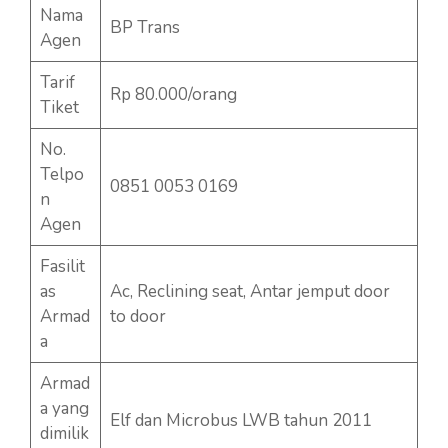
Nama
BP Trans
Agen
Tarif
Rp 80.000/orang
Tiket
No.
Telpo
0851 0053 0169
n
Agen
Fasilit
as
Ac, Reclining seat, Antar jemput door
Armad
to door
a
Armad
a yang
Elf dan Microbus LWB tahun 2011
dimilik