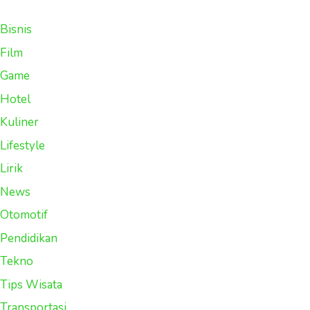
Bisnis
Film
Game
Hotel
Kuliner
Lifestyle
Lirik
News
Otomotif
Pendidikan
Tekno
Tips Wisata
Transportasi