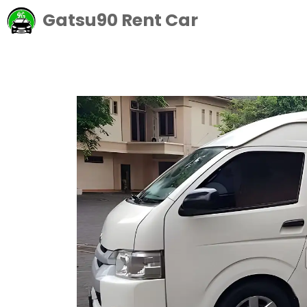
Langsung
Gatsu90 Rent Car
ke
isi