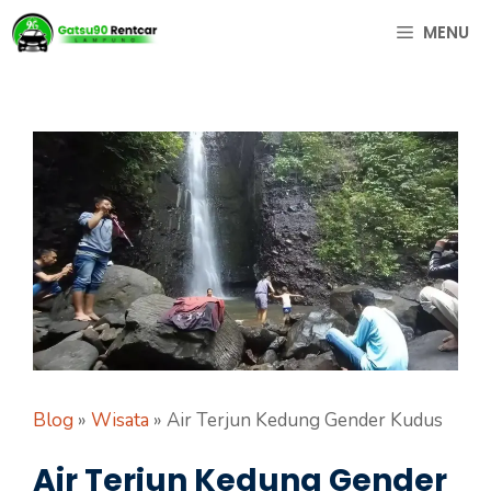
Langsung
MENU
ke
isi
Blog
»
Wisata
»
Air Terjun Kedung Gender Kudus
Air Terjun Kedung Gender