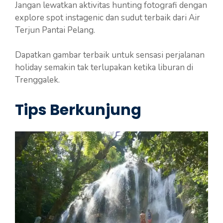
Jangan lewatkan aktivitas hunting fotografi dengan
explore spot instagenic dan sudut terbaik dari Air
Terjun Pantai Pelang.
Dapatkan gambar terbaik untuk sensasi perjalanan
holiday semakin tak terlupakan ketika liburan di
Trenggalek.
Tips Berkunjung