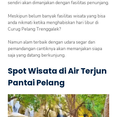
sendiri akan dimanjakan dengan fasilitas penunjang.
Meskipun belum banyak fasilitas wisata yang bisa
anda nikmati ketika menghabiskan hari libur di
Curug Pelang Trenggalek?
Namun alam terbaik dengan udara segar dan
pemandangan cantiknya akan memanjakan siapa
saja yang datang berkunjung.
Spot Wisata di Air Terjun
Pantai Pelang