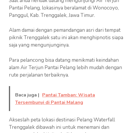
Saat anda hendak datang mengunjungi Air Terjun
Pantai Pelang, lokasinya beralamat di Wonocoyo,
Panggul, Kab. Trenggalek, Jawa Timur.
Alam damai dengan pemandangan asri dari tempat
piknik Trenggalek satu ini akan menghipnotis siapa
saja yang mengunjunginya.
Para pelancong bisa datang menikmati keindahan
alam Air Terjun Pantai Pelang lebih mudah dengan
rute perjalanan terbaiknya.
Baca juga |
Pantai Tamban: Wisata
Tersembunyi di Pantai Malang
Akseslah peta lokasi destinasi Pelang Waterfall
Trenggalek dibawah ini untuk menemani dan