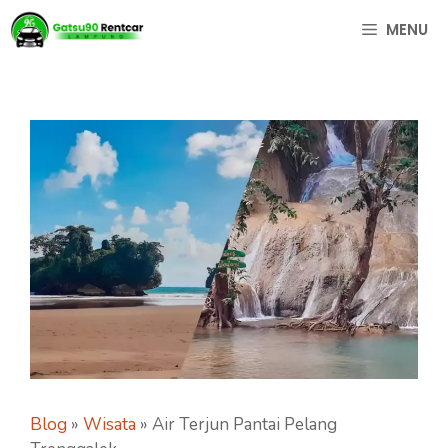
Langsung
MENU
ke
isi
Blog
»
Wisata
»
Air Terjun Pantai Pelang