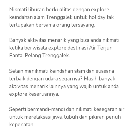
Nikmati liburan berkualitas dengan explore
keindahan alam Trenggalek untuk holiday tak
terlupakan bersama orang tersayang.
Banyak aktivitas menarik yang bisa anda nikmati
ketika berwisata explore destinasi Air Terjun
Pantai Pelang Trenggalek.
Selain menikmati keindahan alam dan suasana
terbaik dengan udara segarnya? Masih banyak
aktivitas menarik lainnya yang wajib untuk anda
explore keseruannya.
Seperti bermandi-mandi dan nikmati kesegaran air
untuk merelaksasi jiwa, tubuh dan pikiran penuh
kepenatan.