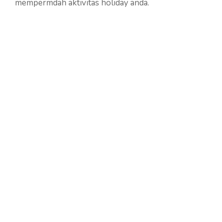
mempermdah aktivitas holiday anda.