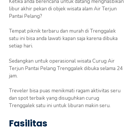
Ketika anda berencana untuk datang menghasbikan
libur akhir pekan di objek wisata alam Air Terjun
Pantai Pelang?
Tempat piknik terbaru dan murah di Trenggalek
satu ini bisa anda lawati kapan saja karena dibuka
setiap hari.
Sedangkan untuk operasional wisata Curug Air
Terjun Pantai Pelang Trenggalek dibuka selama 24
jam.
Treveler bisa puas menikmati ragam aktivitas seru
dan spot terbaik yang disuguhkan curug
Trenggalek satu ini untuk liburan makin seru.
Fasilitas