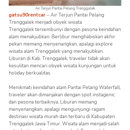
Air Terjun Pantai Pelang Trenggalek
gatsu90rentcar
– Air Terjun Pantai Pelang
Trenggalek menjadi obyek wisata
Trenggalek tersembunyi dengan pesona keindahan
alam menakjubkan. Berlibur menghabiskan akhir
pekan memang menyenangkan, apalagi explore
wisata alam Trenggalek yang menakjubkan.
Liburan di Kab. Trenggalek, traveler tidak akan
kesulitan mencari obyek wisata kunjungan untuk
holiday berkualitas.
Menikmati keindahan alam Pantai Pelang Waterfall,
traveler akan dimanjakan dengan spot instagenic
dan pesona terbaiknya. Liburan memang
menyenangkan, apalagi mengunjungi ragam
destinasi wisata murah dan terbaru di Kabupaten
Trenggalek Jawa Timur. Wisata alam menjadi salah