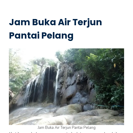
Jam Buka Air Terjun
Pantai Pelang
Jam Buka Air Terjun Pantai Pelang