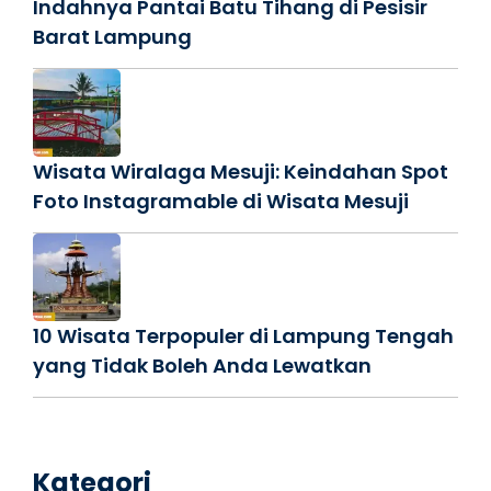
Indahnya Pantai Batu Tihang di Pesisir
Barat Lampung
Wisata Wiralaga Mesuji: Keindahan Spot
Foto Instagramable di Wisata Mesuji
10 Wisata Terpopuler di Lampung Tengah
yang Tidak Boleh Anda Lewatkan
Kategori