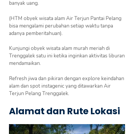
banyak uang.
(HTM obyek wisata alam Air Terjun Pantai Pelang
bisa mengalami perubahan setiap waktu tanpa
adanya pemberitahuan).
Kunjungi obyek wisata alam murah meriah di
Trenggalek satu ini ketika inginkan aktivitas liburan
mendamaikan.
Refresh jiwa dan pikiran dengan explore keindahan
alam dan spot instagenic yang ditawarkan Air
Terjun Pelang Trenggalek.
Alamat dan Rute Lokasi