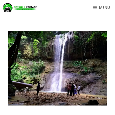
Langsung
MENU
ke
isi