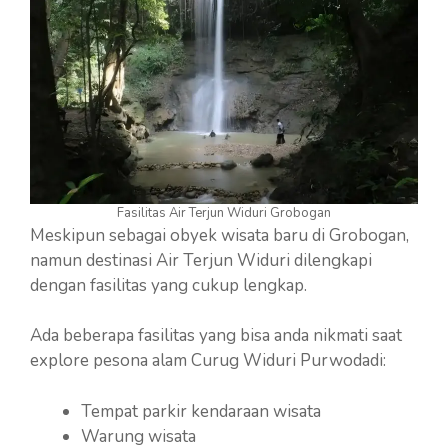
Fasilitas Air Terjun Widuri Grobogan
Meskipun sebagai obyek wisata baru di Grobogan,
namun destinasi Air Terjun Widuri dilengkapi
dengan fasilitas yang cukup lengkap.
Ada beberapa fasilitas yang bisa anda nikmati saat
explore pesona alam Curug Widuri Purwodadi:
Tempat parkir kendaraan wisata
Warung wisata