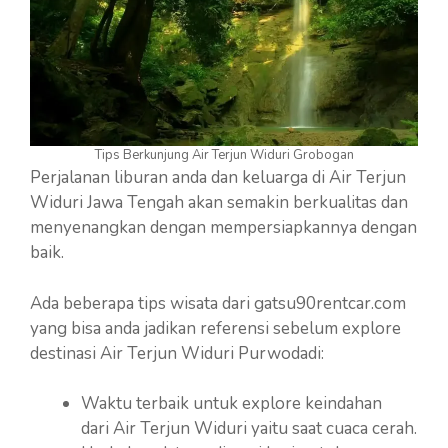
Tips Berkunjung Air Terjun Widuri Grobogan
Perjalanan liburan anda dan keluarga di Air Terjun
Widuri Jawa Tengah akan semakin berkualitas dan
menyenangkan dengan mempersiapkannya dengan
baik.
Ada beberapa tips wisata dari gatsu90rentcar.com
yang bisa anda jadikan referensi sebelum explore
destinasi Air Terjun Widuri Purwodadi:
Waktu terbaik untuk explore keindahan
dari Air Terjun Widuri yaitu saat cuaca cerah.