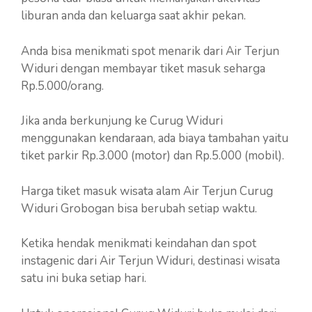
liburan anda dan keluarga saat akhir pekan.
Anda bisa menikmati spot menarik dari Air Terjun
Widuri dengan membayar tiket masuk seharga
Rp.5.000/orang.
Jika anda berkunjung ke Curug Widuri
menggunakan kendaraan, ada biaya tambahan yaitu
tiket parkir Rp.3.000 (motor) dan Rp.5.000 (mobil).
Harga tiket masuk wisata alam Air Terjun Curug
Widuri Grobogan bisa berubah setiap waktu.
Ketika hendak menikmati keindahan dan spot
instagenic dari Air Terjun Widuri, destinasi wisata
satu ini buka setiap hari.