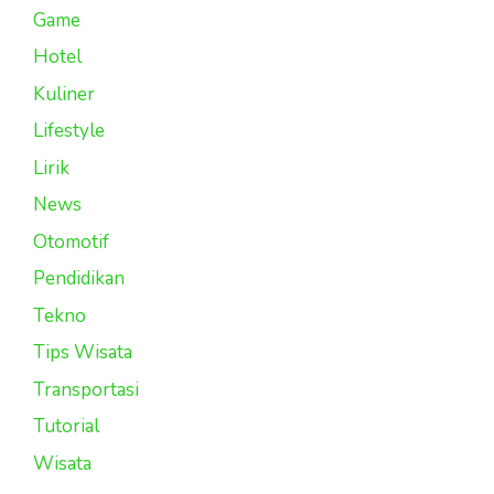
Game
Hotel
Kuliner
Lifestyle
Lirik
News
Otomotif
Pendidikan
Tekno
Tips Wisata
Transportasi
Tutorial
Wisata