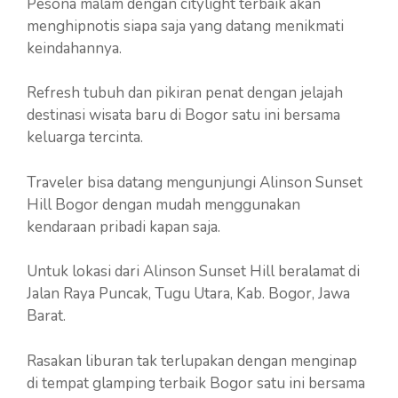
Pesona malam dengan citylight terbaik akan
menghipnotis siapa saja yang datang menikmati
keindahannya.
Refresh tubuh dan pikiran penat dengan jelajah
destinasi wisata baru di Bogor satu ini bersama
keluarga tercinta.
Traveler bisa datang mengunjungi Alinson Sunset
Hill Bogor dengan mudah menggunakan
kendaraan pribadi kapan saja.
Untuk lokasi dari Alinson Sunset Hill beralamat di
Jalan Raya Puncak, Tugu Utara, Kab. Bogor, Jawa
Barat.
Rasakan liburan tak terlupakan dengan menginap
di tempat glamping terbaik Bogor satu ini bersama