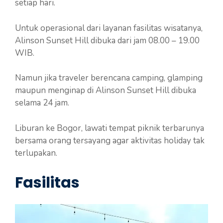
setiap hari.
Untuk operasional dari layanan fasilitas wisatanya,
Alinson Sunset Hill dibuka dari jam 08.00 – 19.00
WIB.
Namun jika traveler berencana camping, glamping
maupun menginap di Alinson Sunset Hill dibuka
selama 24 jam.
Liburan ke Bogor, lawati tempat piknik terbarunya
bersama orang tersayang agar aktivitas holiday tak
terlupakan.
Fasilitas