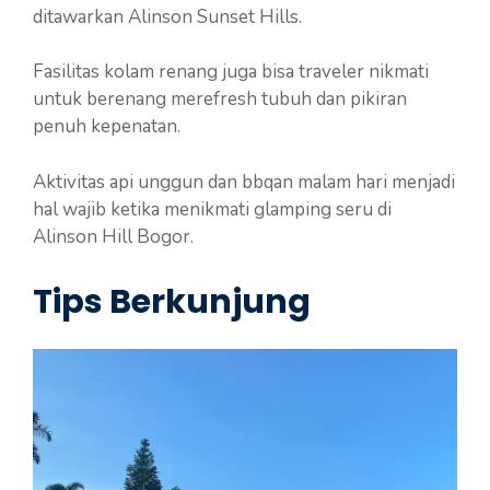
ditawarkan Alinson Sunset Hills.
Fasilitas kolam renang juga bisa traveler nikmati
untuk berenang merefresh tubuh dan pikiran
penuh kepenatan.
Aktivitas api unggun dan bbqan malam hari menjadi
hal wajib ketika menikmati glamping seru di
Alinson Hill Bogor.
Tips Berkunjung