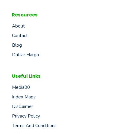
Resources
About
Contact
Blog
Daftar Harga
Useful Links
Media90
Index Maps
Disclaimer
Privacy Policy
Terms And Conditions