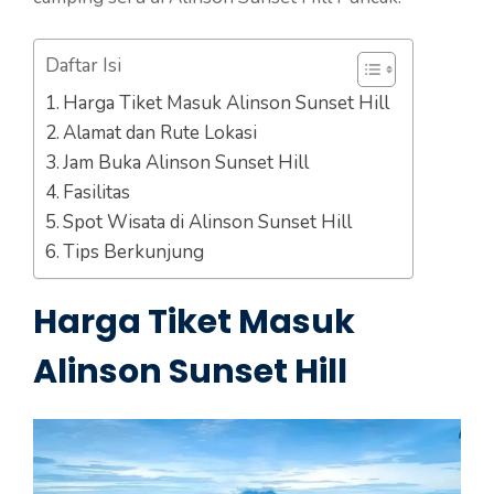
Daftar Isi
Harga Tiket Masuk Alinson Sunset Hill
Alamat dan Rute Lokasi
Jam Buka Alinson Sunset Hill
Fasilitas
Spot Wisata di Alinson Sunset Hill
Tips Berkunjung
Harga Tiket Masuk
Alinson Sunset Hill