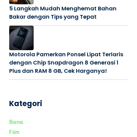
5 Langkah Mudah Menghemat Bahan
Bakar dengan Tips yang Tepat
Motorola Pamerkan Ponsel Lipat Terlaris
dengan Chip Snapdragon 8 Generasi 1
Plus dan RAM 8 GB, Cek Harganya!
Kategori
Bisnis
Film