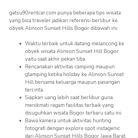
gatsu90rentcar.com punya beberapa tips wisata
yang bisa traveler jadikan referensi berlibur ke
obyek Alinson Sunset Hills Bogor dibawah ini:
Waktu terbaik untuk datang melancong ke
obyek wisata Alinson Sunset Hill Bogor
yaitu saat akhir pekan tiba.
Rencanakan aktivitas camping maupun
glamping ketika holiday ke Alinson Sunset
Hill bersama keluarga maupun pasangan
tercinta.
Siapkan uang lebih saat berlibur guna
menikmati ragam fasilitas terbaik yang
disuguhkan wisata Bogor terbaru satu ini.
Bawa kamera untuk aktivitas hunting
fotografi dengan explore spot instagenic
dari Alinson Sunset Hills Bogor Jawa Barat.