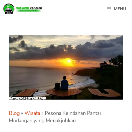
Langsung
MENU
ke
isi
Blog
»
Wisata
»
Pesona Keindahan Pantai
Modangan yang Menakjubkan