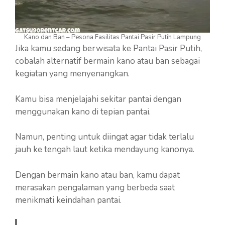
Kano dan Ban – Pesona Fasilitas Pantai Pasir Putih Lampung
Jika kamu sedang berwisata ke Pantai Pasir Putih,
cobalah alternatif bermain kano atau ban sebagai
kegiatan yang menyenangkan.
Kamu bisa menjelajahi sekitar pantai dengan
menggunakan kano di tepian pantai.
Namun, penting untuk diingat agar tidak terlalu
jauh ke tengah laut ketika mendayung kanonya.
Dengan bermain kano atau ban, kamu dapat
merasakan pengalaman yang berbeda saat
menikmati keindahan pantai.