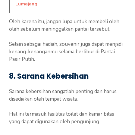
Lumajang
Oleh karena itu, jangan lupa untuk membeli oleh-
oleh sebelum meninggalkan pantai tersebut.
Selain sebagai hadiah, souvenir juga dapat menjadi
kenang-kenanganmu selama berlibur di Pantai
Pasir Putih.
8. Sarana Kebersihan
Sarana kebersihan sangatlah penting dan harus
disediakan oleh tempat wisata.
Hal ini termasuk fasilitas toilet dan kamar bilas
yang dapat digunakan oleh pengunjung.