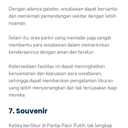
Dengan adanya gazebo, wisatawan dapat bersantai
dan menikmati pemandangan sekitar dengan lebih
nyaman.
Selain itu, area parkir yang memadai juga sangat
membantu para wisatawan dalam memarkirkan
kendaraannya dengan aman dan teratur.
Ketersediaan fasilitas ini dapat meningkatkan
kenyamanan dan kepuasan para wisatawan,
sehingga dapat memberikan pengalaman liburan
yang lebih menyenangkan dan tak terlupakan bagi
mereka.
7. Souvenir
Ketika berlibur di Pantai Pasir Putih, tak lengkap