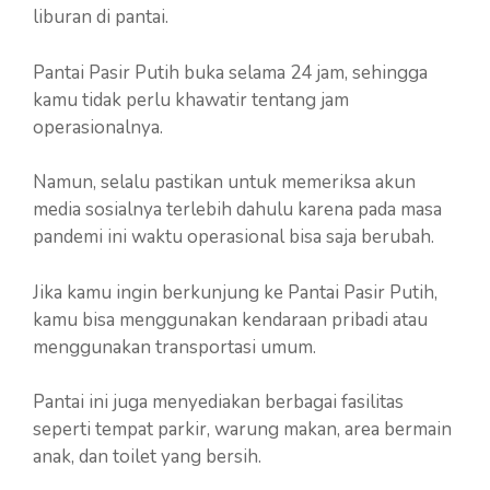
liburan di pantai.
Pantai Pasir Putih buka selama 24 jam, sehingga
kamu tidak perlu khawatir tentang jam
operasionalnya.
Namun, selalu pastikan untuk memeriksa akun
media sosialnya terlebih dahulu karena pada masa
pandemi ini waktu operasional bisa saja berubah.
Jika kamu ingin berkunjung ke Pantai Pasir Putih,
kamu bisa menggunakan kendaraan pribadi atau
menggunakan transportasi umum.
Pantai ini juga menyediakan berbagai fasilitas
seperti tempat parkir, warung makan, area bermain
anak, dan toilet yang bersih.