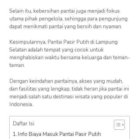
Selain itu, kebersihan pantai juga menjadi fokus
utama pihak pengelola, sehingga para pengunjung
dapat menikmati pantai yang bersih dan nyaman.
Kesimpulannya, Pantai Pasir Putih di Lampung
Selatan adalah tempat yang cocok untuk
menghabiskan waktu bersama keluarga dan teman-
teman.
Dengan keindahan pantainya, akses yang mudah,
dan fasilitas yang lengkap, tidak heran jika pantai ini
menjadi salah satu destinasi wisata yang populer di
Indonesia.
Daftar Isi
Info Biaya Masuk Pantai Pasir Putih