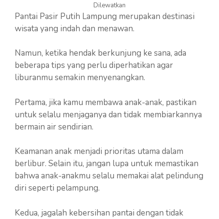
Dilewatkan
Pantai Pasir Putih Lampung merupakan destinasi
wisata yang indah dan menawan.
Namun, ketika hendak berkunjung ke sana, ada
beberapa tips yang perlu diperhatikan agar
liburanmu semakin menyenangkan.
Pertama, jika kamu membawa anak-anak, pastikan
untuk selalu menjaganya dan tidak membiarkannya
bermain air sendirian.
Keamanan anak menjadi prioritas utama dalam
berlibur. Selain itu, jangan lupa untuk memastikan
bahwa anak-anakmu selalu memakai alat pelindung
diri seperti pelampung.
Kedua, jagalah kebersihan pantai dengan tidak