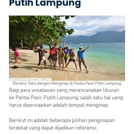
Putih Lampung
Berlibur Seru dengan Menginap di Pantai Pasir Putih Lampung
Bagi para wisatawan yang merencanakan liburan
ke Pantai Pasir Putih Lampung, salah satu hal yang
harus dipersiapkan adalah tempat menginap.
Berikut ini adalah beberapa pilihan penginapan
terdekat yang dapat dijadikan referensi: