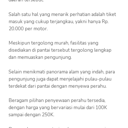
Salah satu hal yang menarik perhatian adalah tiket
masuk yang cukup terjangkau, yakni hanya Rp.
20.000 per motor.
Meskipun tergolong murah, fasilitas yang
disediakan di pantai tersebut tergolong lengkap
dan memuaskan pengunjung.
Selain menikmati panorama alam yang indah, para
pengunjung juga dapat menjelajahi pulau-pulau
terdekat dari pantai dengan menyewa perahu.
Beragam pilihan penyewaan perahu tersedia,
dengan harga yang bervariasi mulai dari 100K
sampai dengan 250K.