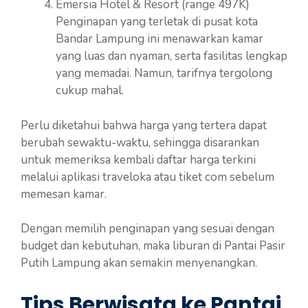
Emersia Hotel & Resort (range 497K)
Penginapan yang terletak di pusat kota
Bandar Lampung ini menawarkan kamar
yang luas dan nyaman, serta fasilitas lengkap
yang memadai. Namun, tarifnya tergolong
cukup mahal.
Perlu diketahui bahwa harga yang tertera dapat
berubah sewaktu-waktu, sehingga disarankan
untuk memeriksa kembali daftar harga terkini
melalui aplikasi traveloka atau tiket com sebelum
memesan kamar.
Dengan memilih penginapan yang sesuai dengan
budget dan kebutuhan, maka liburan di Pantai Pasir
Putih Lampung akan semakin menyenangkan.
Tips Berwisata ke Pantai