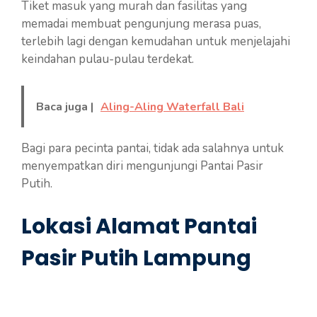
Tiket masuk yang murah dan fasilitas yang
memadai membuat pengunjung merasa puas,
terlebih lagi dengan kemudahan untuk menjelajahi
keindahan pulau-pulau terdekat.
Baca juga |
Aling-Aling Waterfall Bali
Bagi para pecinta pantai, tidak ada salahnya untuk
menyempatkan diri mengunjungi Pantai Pasir
Putih.
Lokasi Alamat Pantai
Pasir Putih Lampung