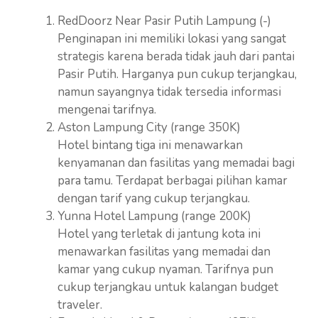
RedDoorz Near Pasir Putih Lampung (-)
Penginapan ini memiliki lokasi yang sangat
strategis karena berada tidak jauh dari pantai
Pasir Putih. Harganya pun cukup terjangkau,
namun sayangnya tidak tersedia informasi
mengenai tarifnya.
Aston Lampung City (range 350K)
Hotel bintang tiga ini menawarkan
kenyamanan dan fasilitas yang memadai bagi
para tamu. Terdapat berbagai pilihan kamar
dengan tarif yang cukup terjangkau.
Yunna Hotel Lampung (range 200K)
Hotel yang terletak di jantung kota ini
menawarkan fasilitas yang memadai dan
kamar yang cukup nyaman. Tarifnya pun
cukup terjangkau untuk kalangan budget
traveler.