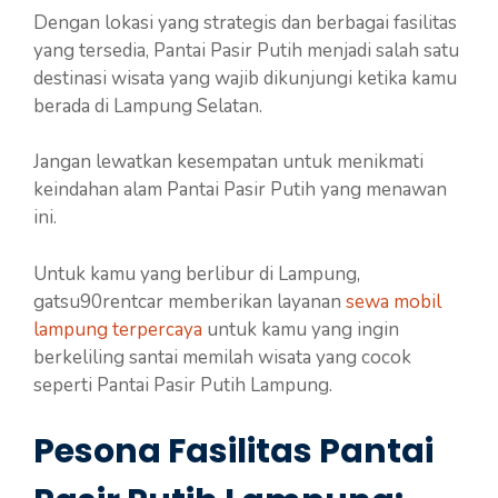
Dengan lokasi yang strategis dan berbagai fasilitas
yang tersedia, Pantai Pasir Putih menjadi salah satu
destinasi wisata yang wajib dikunjungi ketika kamu
berada di Lampung Selatan.
Jangan lewatkan kesempatan untuk menikmati
keindahan alam Pantai Pasir Putih yang menawan
ini.
Untuk kamu yang berlibur di Lampung,
gatsu90rentcar memberikan layanan
sewa mobil
lampung terpercaya
untuk kamu yang ingin
berkeliling santai memilah wisata yang cocok
seperti Pantai Pasir Putih Lampung.
Pesona Fasilitas Pantai