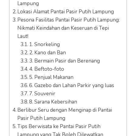
Lampung
Lokasi Alamat Pantai Pasir Putih Lampung
Pesona Fasilitas Pantai Pasir Putih Lampung:
Nikmati Keindahan dan Keseruan di Tepi
Laut!
1. Snorkeling
2. Kano dan Ban
3. Bermain Pasir dan Berenang
4. Beftoto-foto
5. Penjual Makanan
6. Gazebo dan Lahan Parkir yang luas
7. Souvenir
8. Sarana Kebersihan
Berlibur Seru dengan Menginap di Pantai
Pasir Putih Lampung
Tips Berwisata ke Pantai Pasir Putih
Lampung yang Tak Boleh Dilewatkan