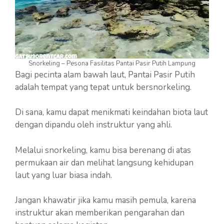
Snorkeling – Pesona Fasilitas Pantai Pasir Putih Lampung
Bagi pecinta alam bawah laut, Pantai Pasir Putih
adalah tempat yang tepat untuk bersnorkeling.
Di sana, kamu dapat menikmati keindahan biota laut
dengan dipandu oleh instruktur yang ahli.
Melalui snorkeling, kamu bisa berenang di atas
permukaan air dan melihat langsung kehidupan
laut yang luar biasa indah.
Jangan khawatir jika kamu masih pemula, karena
instruktur akan memberikan pengarahan dan