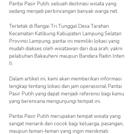
Pantai Pasir Putih, sebuah destinasi wisata yang
sedang menjadi perbincangan banyak warga net.
Terletak di Rangai Tri Tunggal Desa Tarahan
Kecamatan Katibung Kabupaten Lampung Selatan
Provinsi Lampung, pantai ini memiliki lokasi yang
mudah diakses oleh wisatawan dari dua arah, yakni
pelabuhan Bakauheni maupun Bandara Radin Inten
II.
Dalam artikel ini, kami akan memberikan informasi
lengkap tentang lokasi dan jam operasional Pantai
Pasir Putih yang dapat menjadi referensi bagi kamu
yang berencana mengunjungi tempat ini.
Pantai Pasir Putih merupakan tempat wisata yang
sangat menarik dan cocok bagi keluarga, pasangan,
maupun teman-teman yang ingin menikmati