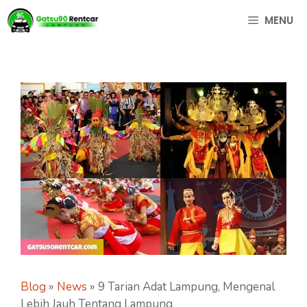
Langsung
MENU
ke
isi
Blog
»
News
»
9 Tarian Adat Lampung, Mengenal
Lebih Jauh Tentang Lampung