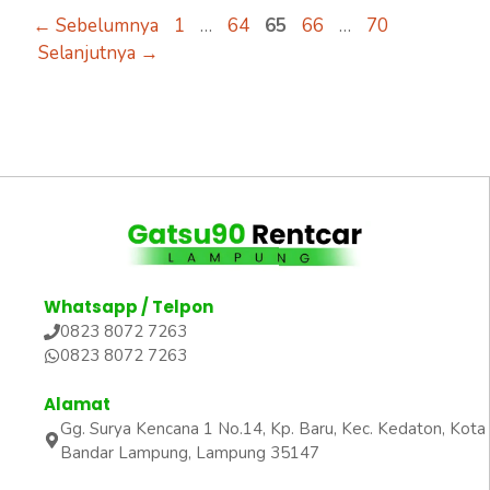
Halaman
Halaman
Halaman
Halaman
Halaman
←
Sebelumnya
1
…
64
65
66
…
70
Selanjutnya
→
Whatsapp / Telpon
0823 8072 7263
0823 8072 7263
Alamat
Gg. Surya Kencana 1 No.14, Kp. Baru, Kec. Kedaton, Kota
Bandar Lampung, Lampung 35147